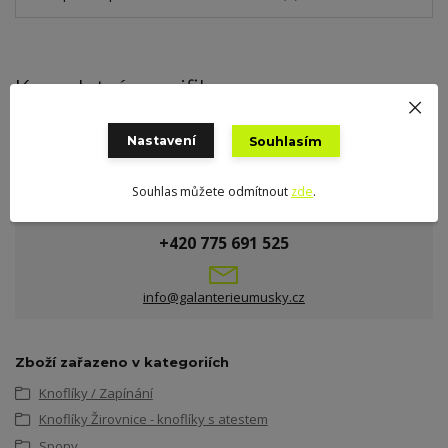
Kompletní specifikace
Kroužek na opasek na šaty
Nastavení
Souhlasím
Souhlas můžete odmítnout
zde
.
Potřebujete poradit?
+420 775 691 525
info@galanterieumusky.cz
Zboží zařazeno v kategoriích
Knoflíky / Zapínání
Knoflíky Žirovnice - knoflíky s atestem
Spony