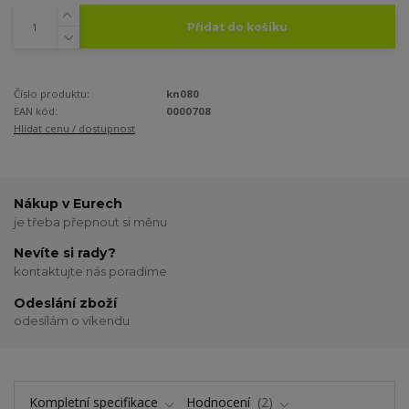
Přidat do košíku
Číslo produktu:
kn080
EAN kód:
0000708
Hlídat cenu / dostupnost
Nákup v Eurech
je třeba přepnout si měnu
Nevíte si rady?
kontaktujte nás poradíme
Odeslání zboží
odesílám o víkendu
Kompletní specifikace
Hodnocení
2