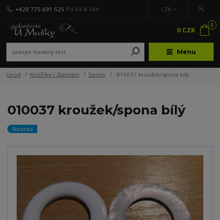
+420 775 691 525
Po-Pá 8-16h
CZK
0
0 CZK
Menu
Úvod
Knoflíky / Zapínání
Spony
010037 kroužek/spona bílý
010037 kroužek/spona bílý
Novinka