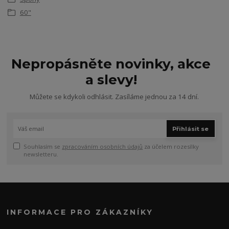
60"
Nepropásněte novinky, akce
a slevy!
Můžete se kdykoli odhlásit. Zasíláme jednou za 14 dní.
Přihlásit se
Souhlasím se
zpracováním osobních údajů
za účelem rozesílky
newsletteru.
INFORMACE PRO ZÁKAZNÍKY