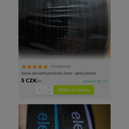
2 hodnocení
černá okrouhlá pruženka 2mm - spíše plocha
5 CZK
/
m
Skladem 89.2 m
Přidat do košíku