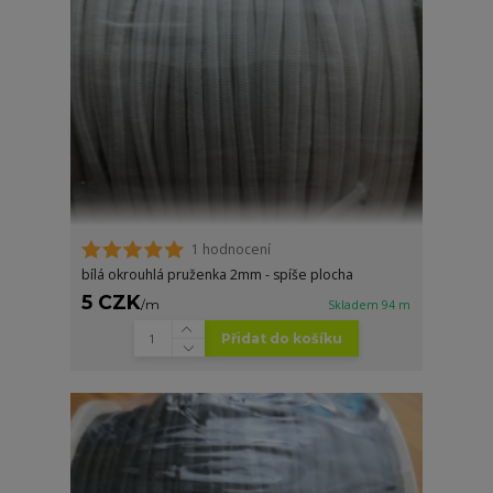
1 hodnocení
bílá okrouhlá pruženka 2mm - spíše plocha
5 CZK
/
m
Skladem 94 m
Přidat do košíku