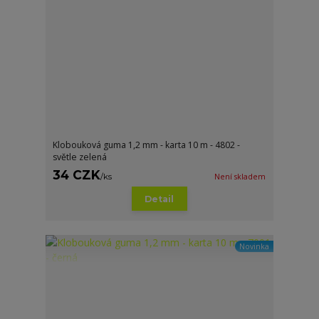
Klobouková guma 1,2 mm - karta 10 m - 4802 -
světle zelená
34 CZK
/
ks
Není skladem
Detail
Novinka