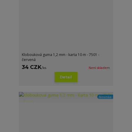
Klobouková guma 1,2 mm - karta 10 m - 7501 -
červená
34 CZK
/
ks
Není skladem
Detail
Novinka