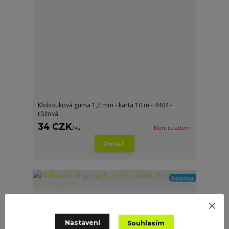
Klobouková guma 1,2 mm - karta 10 m - 4404 -
růžová
34 CZK
/
ks
Není skladem
Detail
Novinka
Nastavení
Souhlasím