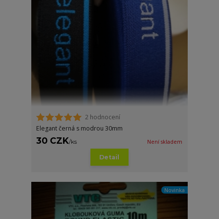
2 hodnocení
Elegant černá s modrou 30mm
30 CZK
/
ks
Není skladem
Detail
Novinka