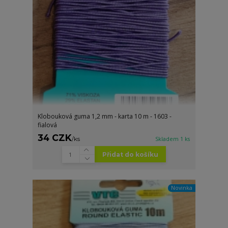
Klobouková guma 1,2 mm - karta 10 m - 1603 -
fialová
34 CZK
/
ks
Skladem 1 ks
Přidat do košíku
Novinka