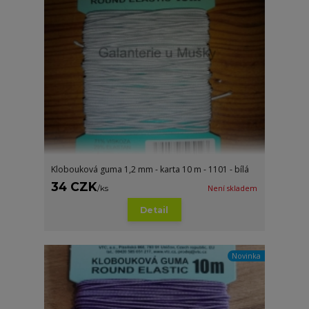
Klobouková guma 1,2 mm - karta 10 m - 1101 - bílá
34 CZK
/
ks
Není skladem
Detail
Novinka