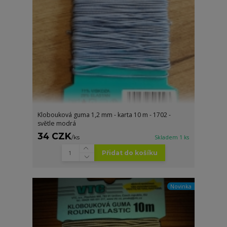
Klobouková guma 1,2 mm - karta 10 m - 1702 -
světle modrá
34 CZK
/
ks
Skladem 1 ks
Přidat do košíku
Novinka