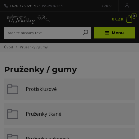
+420 775 691 525
Po-Pá 8-16h
CZK
0
0 CZK
Menu
Úvod
Pruženky / gumy
Pruženky / gumy
Protiskluzové
Pruženky tkané
Pruženky galonové