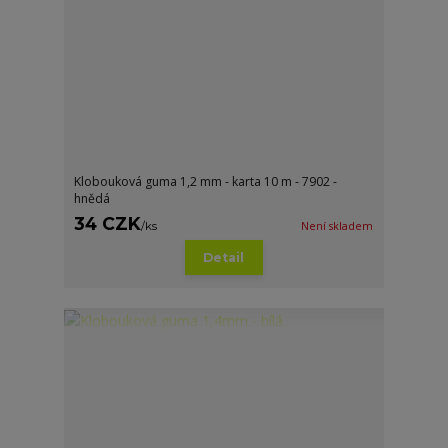
Klobouková guma 1,2 mm - karta 10 m - 7902 -
hnědá
34 CZK
/
ks
Není skladem
Detail