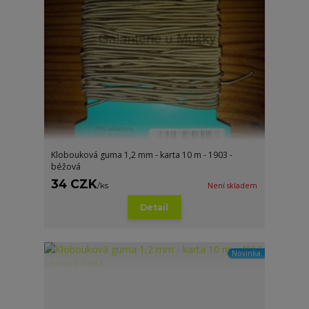
Klobouková guma 1,2 mm - karta 10 m - 1903 -
béžová
34 CZK
/
ks
Není skladem
Detail
Novinka