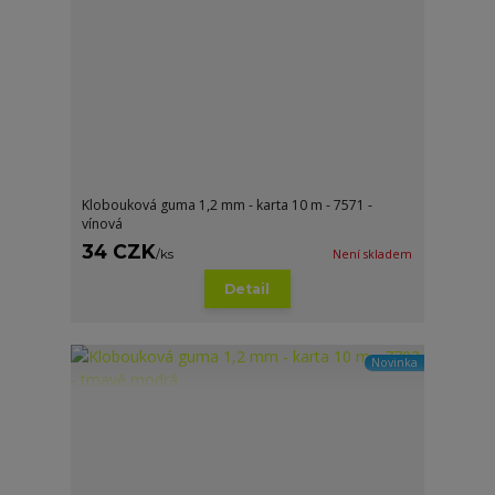
Klobouková guma 1,2 mm - karta 10 m - 7571 -
vínová
34 CZK
/
ks
Není skladem
Detail
Novinka