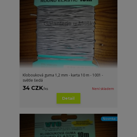
Klobouková guma 1,2 mm - karta 10 m - 1001 -
světle šedá
34 CZK
/
ks
Není skladem
Detail
Novinka