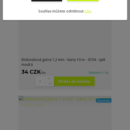
Souhlas můžete odmítnout
zde
.
Klobouková guma 1,2 mm - karta 10 m - 4704 - sytě
modrá
34 CZK
/
ks
Skladem 1 ks
Přidat do košíku
Novinka