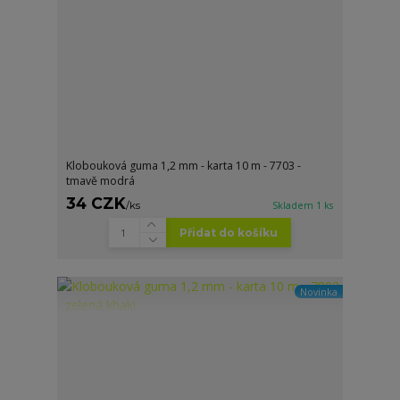
Klobouková guma 1,2 mm - karta 10 m - 7703 -
tmavě modrá
34 CZK
/
ks
Skladem 1 ks
Přidat do košíku
Novinka