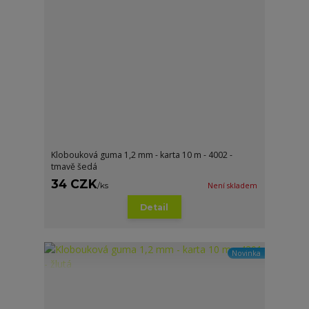
Klobouková guma 1,2 mm - karta 10 m - 4002 -
tmavě šedá
34 CZK
/
ks
Není skladem
Detail
Novinka