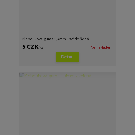
Klobouková guma 1,4mm - světle šedá
5 CZK
/
ks
Není skladem
Detail