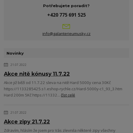
Potřebujete poradit?
+420 775 691 525
info@galanterieumusky.cz
Novinky
21.07.2022
Akce nitě kónusy 11.7.22
Akce již běží od 11.7.22 sleva na nitě Hard 5000y cena 30Kč
https://1133285425.s1.eshop-rychle.cz/Hard-5000y-c1_93_3.htm
Hard 200m 5Kč https://11332...
číst celé
21.07.2022
Akce zipy 21.7.22
Zdravím, hlásím že jsem pro Vás zlevnila některé zipy všechny