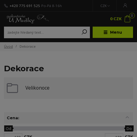
+420 775 691 525
Po-Pá 8-16h
CZK
0
0 CZK
Menu
Úvod
Dekorace
Dekorace
Velikonoce
Cena:
Od
Do
CZK
CZK