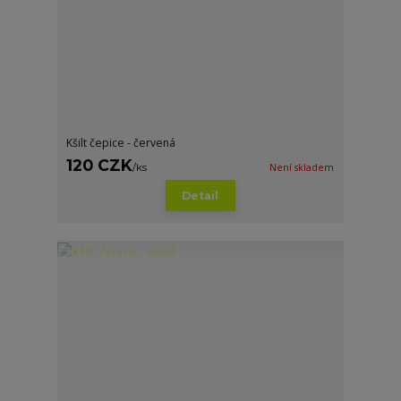
Kšilt čepice - červená
120 CZK
/
ks
Není skladem
Detail