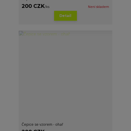
200 CZK
/
ks
Není skladem
Detail
Čepice se vzorem - ohař