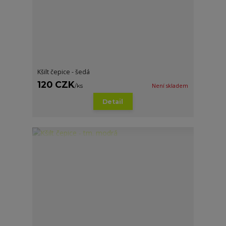
Kšilt čepice - šedá
120 CZK
/
ks
Není skladem
Detail