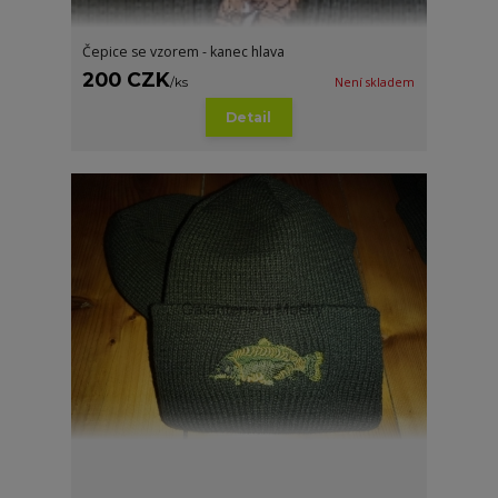
Čepice se vzorem - kanec hlava
200 CZK
/
ks
Není skladem
Detail