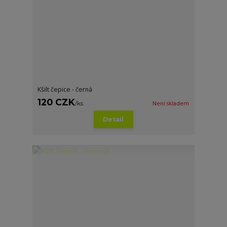
Kšilt čepice - černá
120 CZK
/
ks
Není skladem
Detail