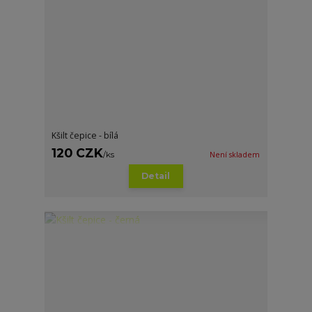
Kšilt čepice - bílá
120 CZK
/
ks
Není skladem
Detail