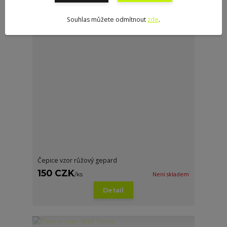
Souhlas můžete odmítnout
zde
.
Čepice vzor růžový gepard
150 CZK
/
ks
Není skladem
Detail