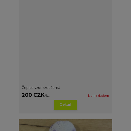
Čepice vzor skot černá
200 CZK
/
ks
Není skladem
Detail