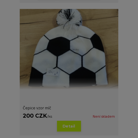
Čepice vzor míč
200 CZK
/
ks
Není skladem
Detail