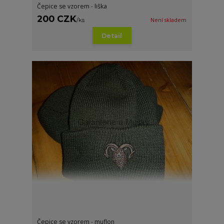
Čepice se vzorem - liška
200 CZK
/
ks
Není skladem
Detail
Čepice se vzorem - muflon