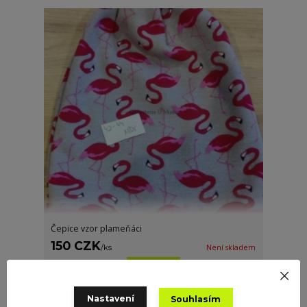
Čepice vzor plameňáci
150 CZK
/
ks
Není skladem
Detail
Nastavení
Souhlasím