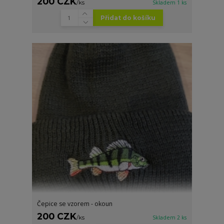
200 CZK
/
ks
Skladem 1 ks
Přidat do košíku
Čepice se vzorem - okoun
200 CZK
/
ks
Skladem 2 ks