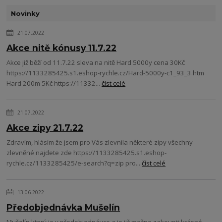
Novinky
21.07.2022
Akce nitě kónusy 11.7.22
Akce již běží od 11.7.22 sleva na nitě Hard 5000y cena 30Kč
https://1133285425.s1.eshop-rychle.cz/Hard-5000y-c1_93_3.htm
Hard 200m 5Kč https://11332...
číst celé
21.07.2022
Akce zipy 21.7.22
Zdravím, hlásím že jsem pro Vás zlevnila některé zipy všechny
zlevněné najdete zde https://1133285425.s1.eshop-
rychle.cz/1133285425/e-search?q=zip pro...
číst celé
13.06.2022
Předobjednávka Mušelín
Mušelín který je v předobjednávce a je již možno zakoupit krásné