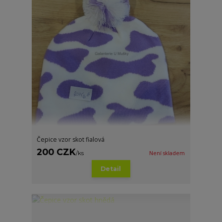
Čepice vzor skot fialová
200 CZK
/
ks
Není skladem
Detail