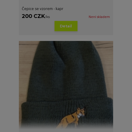
Čepice se vzorem - kapr
200 CZK
/
ks
Není skladem
Detail