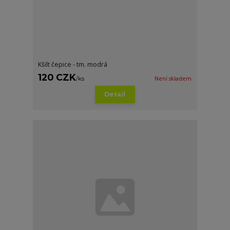
Kšilt čepice - tm. modrá
120 CZK
/
ks
Není skladem
Detail