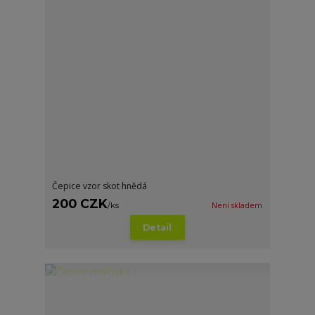
Čepice vzor skot hnědá
200 CZK
/
ks
Není skladem
Detail