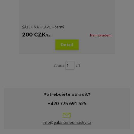
ŠÁTEK NA HLAVU - černý
200 CZK
/
ks
Není skladem
Detail
strana
z 1
Potřebujete poradit?
+420 775 691 525
info@galanterieumusky.cz