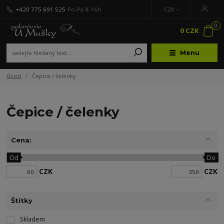
+420 775 691 525
Po-Pá 8-16h
CZK
0
0 CZK
Menu
Úvod
Čepice / čelenky
Čepice / čelenky
Cena:
Od
Do
CZK
CZK
Štítky
Skladem