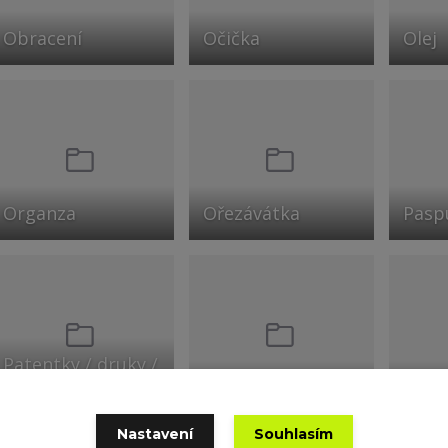
Obracení
Očička
Olej
Organza
Ořezávátka
Pasp
Patentky / druky /
průchodky / nýty
Patky ke stroji
Perli
Nastavení
Souhlasím