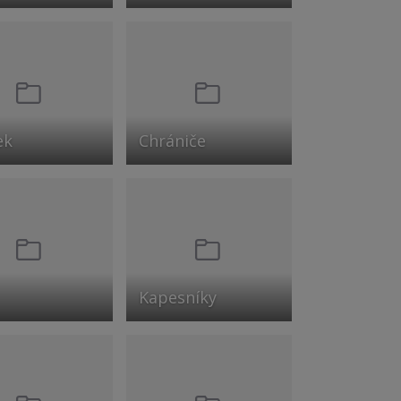
ek
Chrániče
Kapesníky