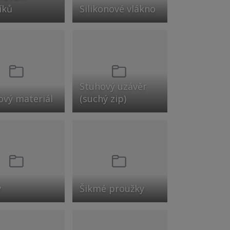
íků
Silikonové vlákno
Stuhový uzávěr
ový materiál
(suchý zip)
y
Šikmé proužky