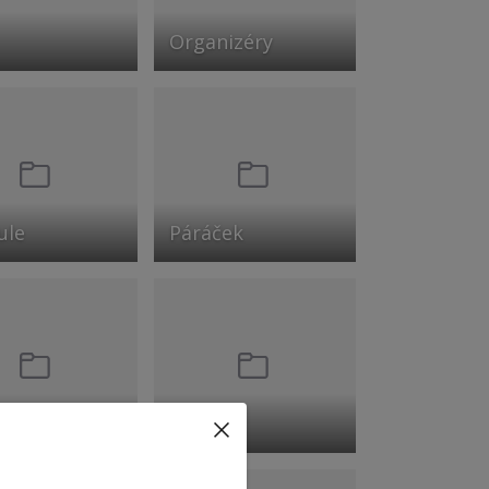
Organizéry
ule
Páráček
čky
Pinzety