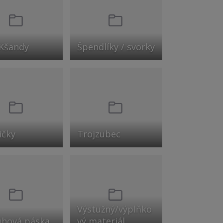
 Kšandy
Špendlíky / svorky
ičky
Trojzubec
Výstužný/výplňko
uhová páska
vý materiál