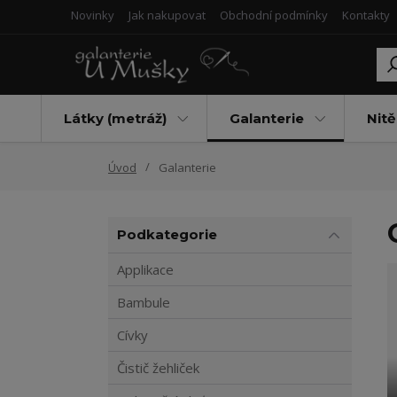
Novinky
Jak nakupovat
Obchodní podmínky
Kontakty
Látky (metráž)
Galanterie
Nitě
Úvod
Galanterie
Podkategorie
Applikace
Bambule
Cívky
Čistič žehliček