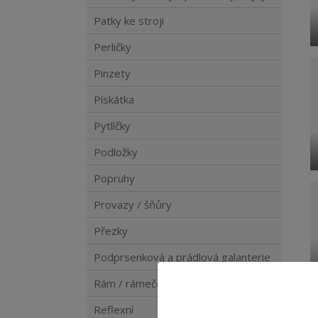
Patky ke stroji
Perličky
Pinzety
Pískátka
Pytlíčky
Podložky
Popruhy
Provazy / šňůry
Přezky
Podprsenková a prádlová galanterie
Rám / rámeček
Reflexní