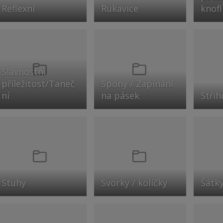
Reflexní
Rukavice
knofl
Slavnostní
příležitost/Taneč
Spony / Zapínání
ní
na pásek
Střih
Stuhy
Svorky / kolíčky
Šátk