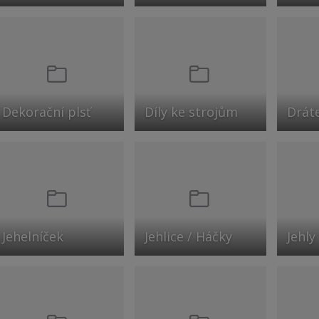
Dekorační plsť
Díly ke strojům
Drát
Jehelníček
Jehlice / Háčky
Jehly