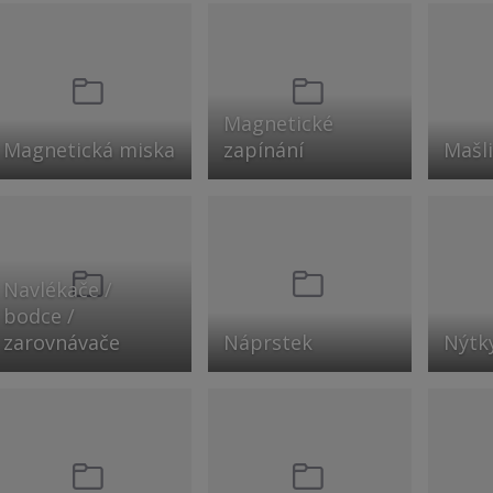
Magnetické
Magnetická miska
zapínání
Mašl
Navlékače /
bodce /
zarovnávače
Náprstek
Nýtk