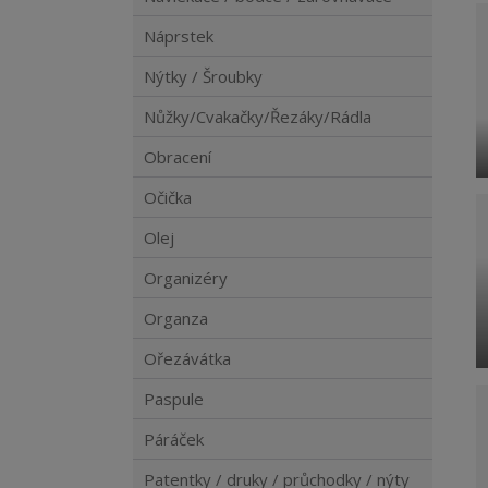
Náprstek
Nýtky / Šroubky
Nůžky/Cvakačky/Řezáky/Rádla
Obracení
Očička
Olej
Organizéry
Organza
Ořezávátka
Paspule
Páráček
Patentky / druky / průchodky / nýty