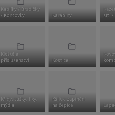
Kaplíky / Brzdičky
Kazet
/ Koncovky
Karabiny
šití /
Kleště a
Kovov
příslušenství
Kostice
komp
Křídy, tužky, fixy,
Kšilt a zapínání
mýdla
na čepice
Lapa