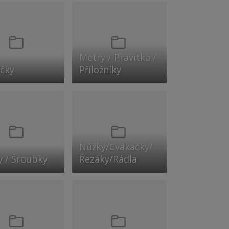
Metry / Pravítka /
ičky
Příložníky
Nůžky/Cvakačky/
y / Šroubky
Řezáky/Rádla