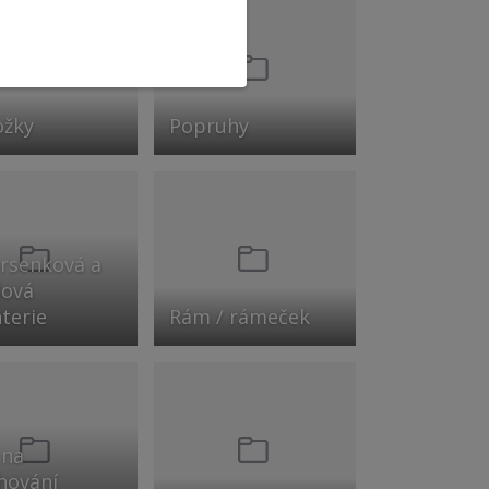
ožky
Popruhy
rsenková a
lová
terie
Rám / rámeček
 na
hování