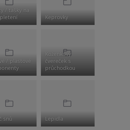
y / tašky na
 pletení
Keprovky
Koženkový
é / plastové
čvereček s
onenty
průchodkou
č snů
Lepidla