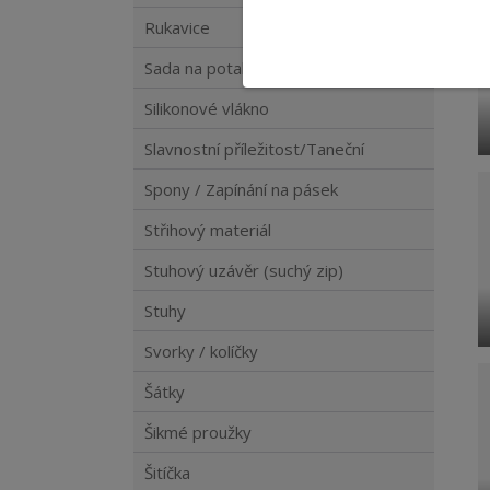
Rukavice
Sada na potahování knoflíků
Silikonové vlákno
Slavnostní příležitost/Taneční
Spony / Zapínání na pásek
Střihový materiál
Stuhový uzávěr (suchý zip)
Stuhy
Svorky / kolíčky
Šátky
Šikmé proužky
Šitíčka