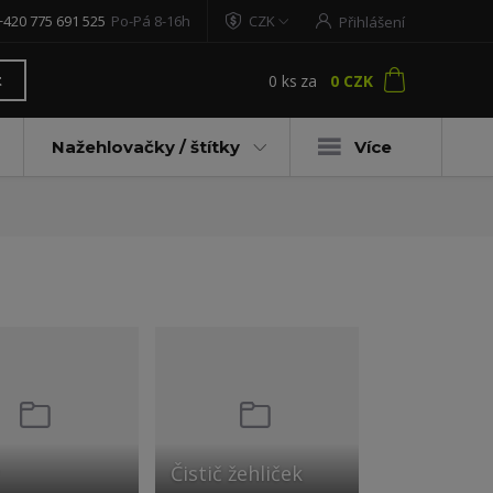
+420 775 691 525
Po-Pá 8-16h
CZK
Přihlášení
0
ks
za
0 CZK
t
Nažehlovačky / štítky
Více
Čistič žehliček