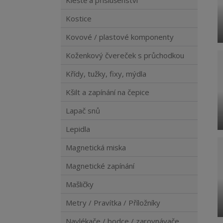
Kleště a příslušenství
Kostice
Kovové / plastové komponenty
Koženkový čvereček s průchodkou
Křídy, tužky, fixy, mýdla
Kšilt a zapínání na čepice
Lapač snů
Lepidla
Magnetická miska
Magnetické zapínání
Mašličky
Metry / Pravítka / Příložníky
Navlékače / bodce / zarovnávače