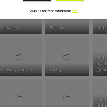
Souhlas můžete odmítnout
zde
.
Pískátka
Pytlíčky
Podl
Podp
prád
Provazy / šňůry
Přezky
galan
Sada
pota