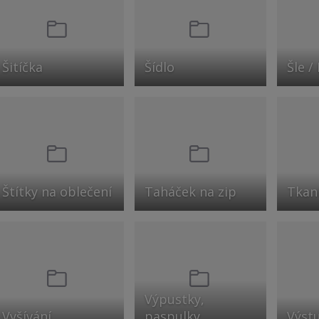
Šitíčka
Šídlo
Šle /
Štítky na oblečení
Taháček na zip
Tkan
Výpustky,
Vyšívání
paspulky
Výst