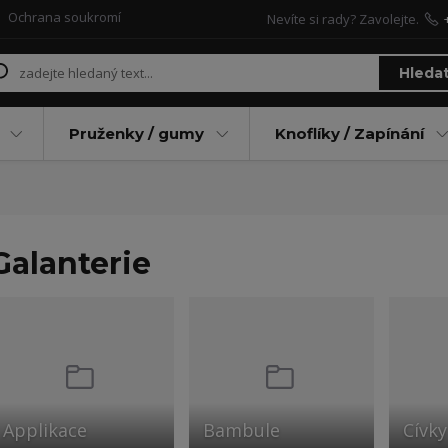
Ochrana soukromí
Nevíte si rady? Zavolejte.
Hleda
Pruženky / gumy
Knoflíky / Zapínání
Galanterie
Applikace
Bambule
Cívky