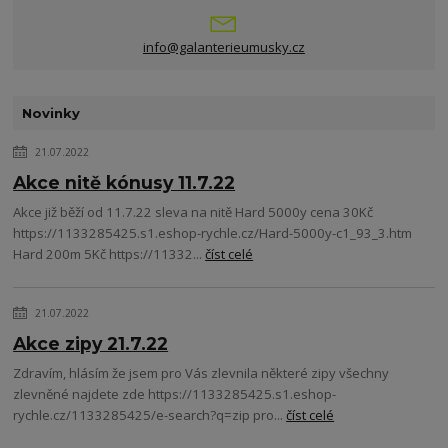
info@galanterieumusky.cz
Novinky
21.07.2022
Akce nitě kónusy 11.7.22
Akce již běží od 11.7.22 sleva na nitě Hard 5000y cena 30Kč
https://1133285425.s1.eshop-rychle.cz/Hard-5000y-c1_93_3.htm
Hard 200m 5Kč https://11332...
číst celé
21.07.2022
Akce zipy 21.7.22
Zdravím, hlásím že jsem pro Vás zlevnila některé zipy všechny
zlevněné najdete zde https://1133285425.s1.eshop-
rychle.cz/1133285425/e-search?q=zip pro...
číst celé