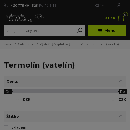
+420 775 691 525
Po-Pá 8-16h
CZK
0
0 CZK
Menu
Úvod
Galanterie
Výstužný/výplňkový materiál
Termolín (vatelín)
Termolín (vatelín)
Cena:
Od
Do
CZK
CZK
Štítky
Skladem