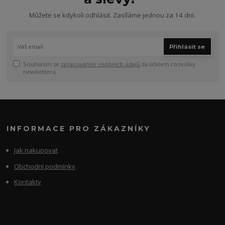
Můžete se kdykoli odhlásit. Zasíláme jednou za 14 dní.
Přihlásit se
Souhlasím se
zpracováním osobních údajů
za účelem rozesílky
newsletteru.
INFORMACE PRO ZÁKAZNÍKY
Jak nakupovat
Obchodní podmínky
Kontakty