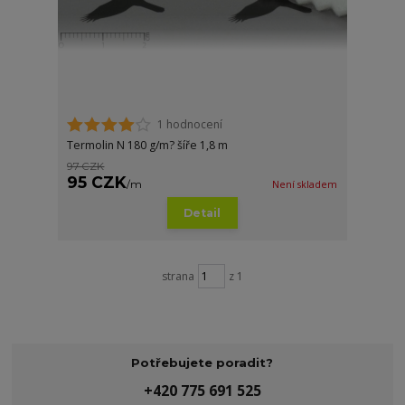
1 hodnocení
Termolin N 180 g/m? šíře 1,8 m
97 CZK
95 CZK
/
m
Není skladem
Detail
strana
z 1
Potřebujete poradit?
+420 775 691 525