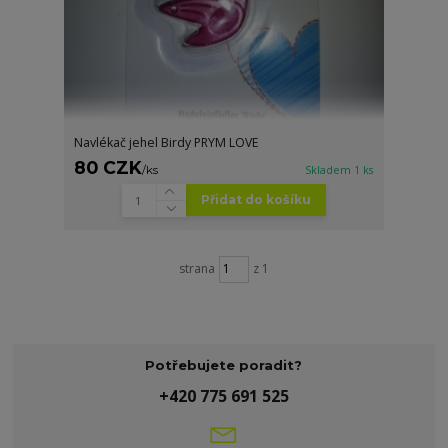
Navlékač jehel Birdy PRYM LOVE
80 CZK
/
ks
Skladem 1 ks
Přidat do košíku
strana
z 1
Potřebujete poradit?
+420 775 691 525