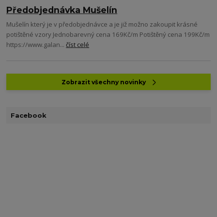
Předobjednávka Mušelín
Mušelín který je v předobjednávce a je již možno zakoupit krásné
potištěné vzory Jednobarevný cena 169Kč/m Potištěný cena 199Kč/m
https://www.galan...
číst celé
Zobrazit všechny novinky
Facebook