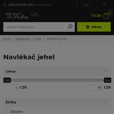
+420 775 691 525
Po-Pá 8-16h
CZK
0
0 CZK
Menu
Úvod
Galanterie
Jehly
Navlékač jehel
Navlékač jehel
Cena:
Od
Do
CZK
CZK
Štítky
Skladem