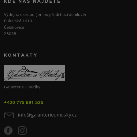
KDE NÁS NAJDETE
Výdejna eshopu (jen po předchozí domluvě)
Dukelská 1619
Čelákovice
25088
KONTAKTY
Galanterie U Mušky
+420 775 691 525
info@galanterieumusky.cz