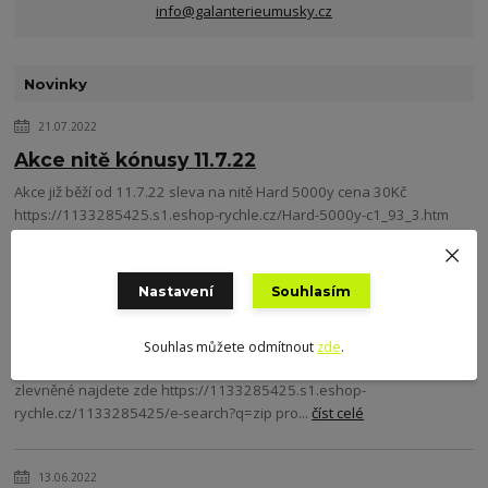
info@galanterieumusky.cz
Novinky
21.07.2022
Akce nitě kónusy 11.7.22
Akce již běží od 11.7.22 sleva na nitě Hard 5000y cena 30Kč
https://1133285425.s1.eshop-rychle.cz/Hard-5000y-c1_93_3.htm
Hard 200m 5Kč https://11332...
číst celé
Nastavení
Souhlasím
21.07.2022
Akce zipy 21.7.22
Souhlas můžete odmítnout
zde
.
Zdravím, hlásím že jsem pro Vás zlevnila některé zipy všechny
zlevněné najdete zde https://1133285425.s1.eshop-
rychle.cz/1133285425/e-search?q=zip pro...
číst celé
13.06.2022