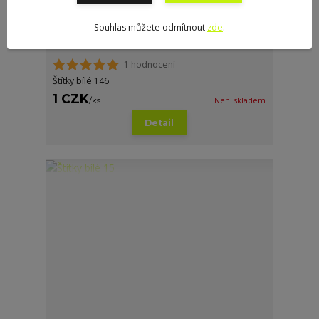
Souhlas můžete odmítnout
zde
.
1 hodnocení
Štítky bílé 146
1 CZK
/
ks
Není skladem
Detail