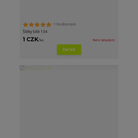
1 hodnocení
Štítky bílé 134
1 CZK
/
ks
Není skladem
Detail