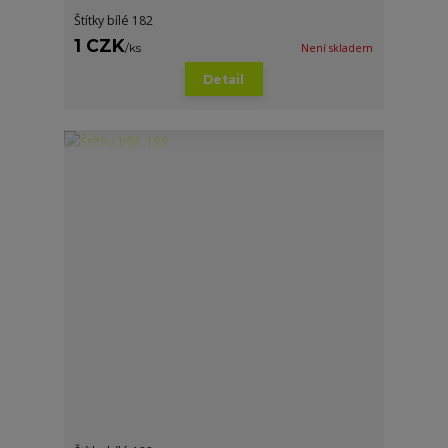
Štítky bílé 182
1 CZK
/
ks
Není skladem
Detail