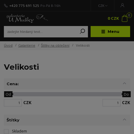
+420 775 691 525
Po-Pá 8-16h
CZK
0
0 CZK
Menu
Úvod
Galanterie
Štítky na oblečení
Velikosti
Velikosti
Cena:
Od
Do
CZK
CZK
Štítky
Skladem