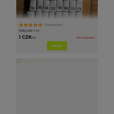
3 hodnocení
Štítky bílé 110
1 CZK
/
ks
Není skladem
Detail