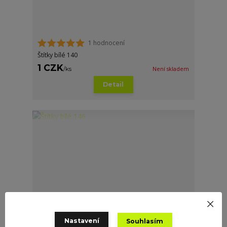
1 hodnocení
Štítky bílé 140
1 CZK
/
ks
Není skladem
Detail
Nastavení
Souhlasím