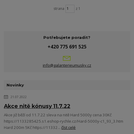
strana
z 1
Potřebujete poradit?
+420 775 691 525
info@galanterieumusky.cz
Novinky
21.07.2022
Akce nitě kónusy 11.7.22
Akce již běží od 11.7.22 sleva na nitě Hard 5000y cena 30Kč
https://1133285425.s1.eshop-rychle.cz/Hard-5000y-c1_93_3.htm
Hard 200m 5Kč https://11332...
číst celé