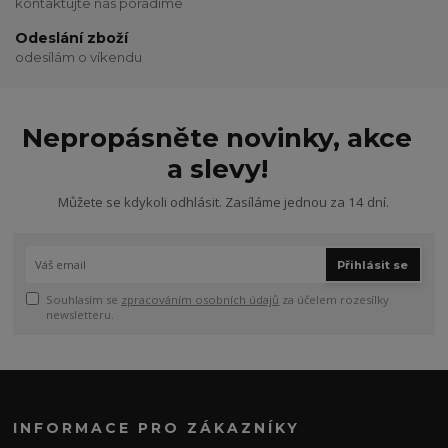
kontaktujte nás poradíme
Odeslání zboží
odesílám o víkendu
Nepropásněte novinky, akce
a slevy!
Můžete se kdykoli odhlásit. Zasíláme jednou za 14 dní.
Přihlásit se
Souhlasím se
zpracováním osobních údajů
za účelem rozesílky
newsletteru.
INFORMACE PRO ZÁKAZNÍKY