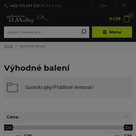
+420 775 691 525
Po-Pá 8-16h
CZK
0
0 CZK
Menu
Úvod
Výhodné balení
Výhodné balení
Gumokrajky/Prádlové lemovací
Cena:
Od
Do
CZK
CZK