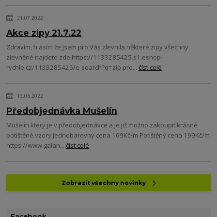
21.07.2022
Akce zipy 21.7.22
Zdravím, hlásím že jsem pro Vás zlevnila některé zipy všechny
zlevněné najdete zde https://1133285425.s1.eshop-
rychle.cz/1133285425/e-search?q=zip pro...
číst celé
13.06.2022
Předobjednávka Mušelín
Mušelín který je v předobjednávce a je již možno zakoupit krásné
potištěné vzory Jednobarevný cena 169Kč/m Potištěný cena 199Kč/m
https://www.galan...
číst celé
Zobrazit všechny novinky
Facebook