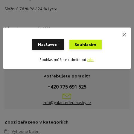
Složení: 76 % PA / 24 % Lycra
Hodnocení
0
K tomuto produktu zatím nikdo hodnocení nepřidal. Buďte první.
Nastavení
Souhlasím
Přidat hodnocení
Souhlas můžete odmítnout
zde
.
Potřebujete poradit?
+420 775 691 525
info@galanterieumusky.cz
Zboží zařazeno v kategoriích
Výhodné balení