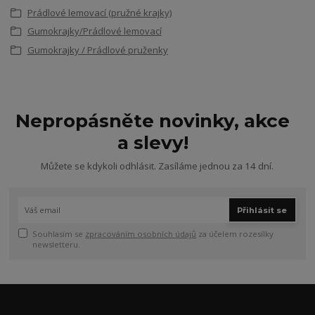
Prádlové lemovací (pružné krajky)
Gumokrajky/Prádlové lemovací
Gumokrajky / Prádlové pruženky
Nepropásněte novinky, akce
a slevy!
Můžete se kdykoli odhlásit. Zasíláme jednou za 14 dní.
Přihlásit se
Souhlasím se
zpracováním osobních údajů
za účelem rozesílky
newsletteru.