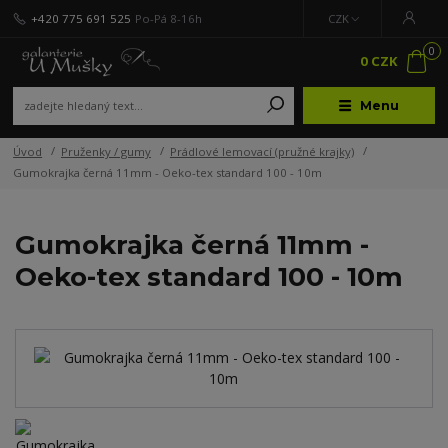
+420 775 691 525
Po-Pá 8-16h
CZK
0
0 CZK
Menu
Úvod
Pruženky / gumy
Prádlové lemovací (pružné krajky)
Gumokrajka černá 11mm - Oeko-tex standard 100 - 10m
Gumokrajka černá 11mm -
Oeko-tex standard 100 - 10m