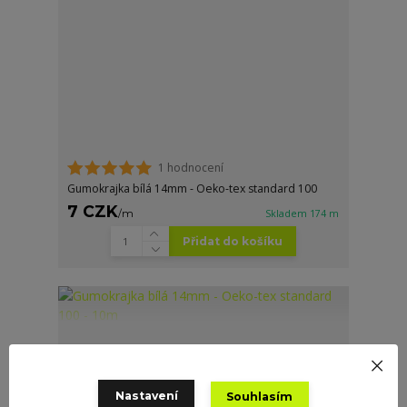
1 hodnocení
Gumokrajka bílá 14mm - Oeko-tex standard 100
7 CZK
/
m
Skladem 174 m
Přidat do košíku
Nastavení
Souhlasím