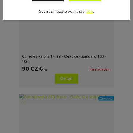
Souhlas můžete odmítnout
zde
.
Gumokrajka bílá 14mm - Oeko-tex standard 100 -
10m
90 CZK
/
ks
Není skladem
Detail
Novinka