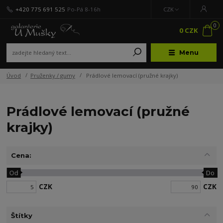
+420 775 691 525
Po-Pá 8-16h
CZK
0
0 CZK
Menu
Úvod
Pruženky / gumy
Prádlové lemovací (pružné krajky)
Prádlové lemovací (pružné
krajky)
Cena:
Od
Do
CZK
CZK
Štítky