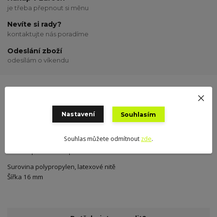
je třeba přepnout si měnu
Nevíte si rady?
kontaktujte nás poradíme
Odeslání zboží
odesílám o víkendu
Kompletní specifikace
Hodnocení
0
Nastavení
Souhlasím
Souhlas můžete odmítnout
zde
.
Kompletní specifikace
Surovina
polypropylen, latexové nitě
Šířka
16 mm