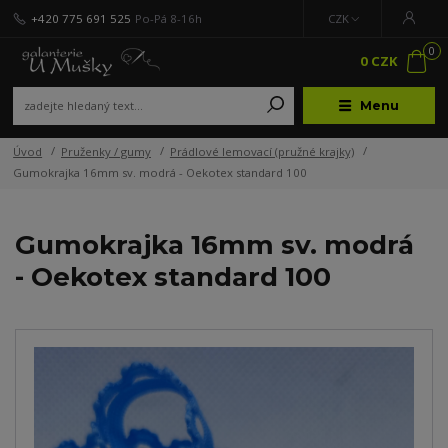
+420 775 691 525
Po-Pá 8-16h
CZK
0
0 CZK
Menu
Úvod
Pruženky / gumy
Prádlové lemovací (pružné krajky)
Gumokrajka 16mm sv. modrá - Oekotex standard 100
Gumokrajka 16mm sv. modrá
- Oekotex standard 100