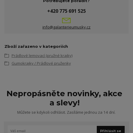
Potřebujete poradit?
+420 775 691 525
info@galanterieumusky.cz
Zboží zařazeno v kategoriích
Prádlové lemovací (pružné krajky)
Gumokrajky / Prádlové pruženky
Nepropásněte novinky, akce
a slevy!
Můžete se kdykoli odhlásit. Zasíláme jednou za 14 dní.
Přihlásit se