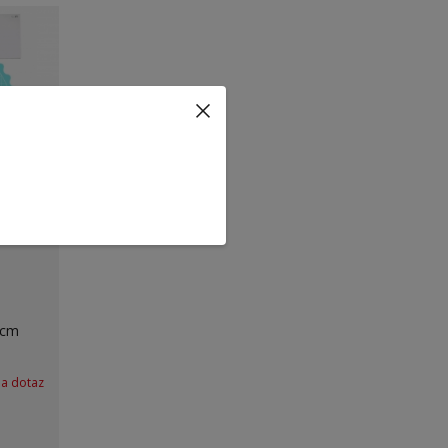
 cm
na dotaz