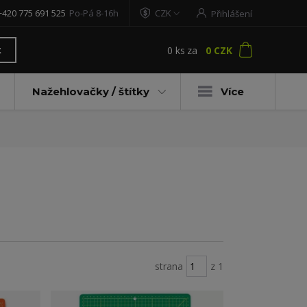
+420 775 691 525
Po-Pá 8-16h
CZK
Přihlášení
0
ks
za
0 CZK
t
Nažehlovačky / štítky
Více
strana
z 1