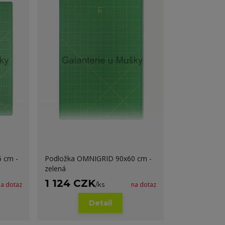
 cm -
Podložka OMNIGRID 90x60 cm -
zelená
1 124 CZK
na dotaz
/
ks
na dotaz
Detail