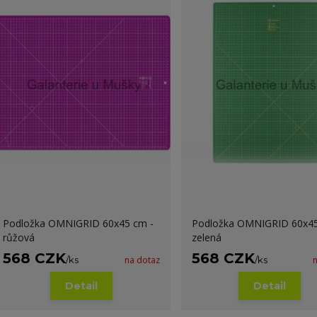
Podložka OMNIGRID 60x45 cm -
Podložka OMNIGRID 60x45
růžová
zelená
568 CZK
568 CZK
/
ks
na dotaz
/
ks
Detail
Detail