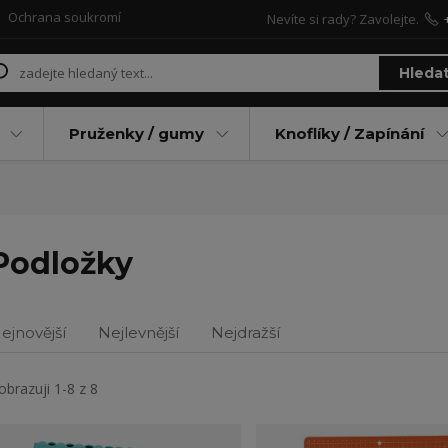
Ochrana soukromí
Nevíte si rady? Zavolejte.
Hleda
Pruženky / gumy
Knoflíky / Zapínání
Podložky
ejnovější
Nejlevnější
Nejdražší
obrazuji 1-8 z 8