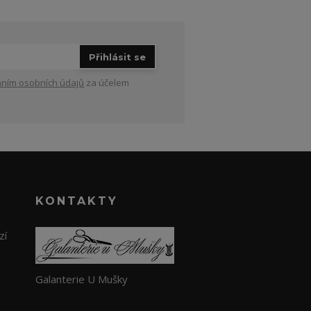
Přihlásit se
ním osobních údajů
za účelem
KONTAKTY
zí
Galanterie U Mušky