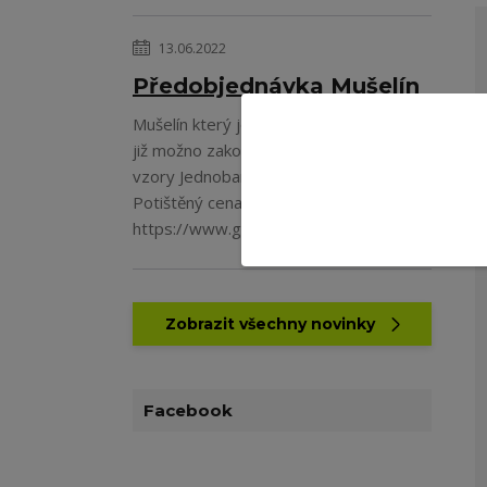
13.06.2022
Předobjednávka Mušelín
Mušelín který je v předobjednávce a je
již možno zakoupit krásné potištěné
vzory Jednobarevný cena 169Kč/m
Potištěný cena 199Kč/m
https://www.galan...
číst celé
Zobrazit všechny novinky
Facebook