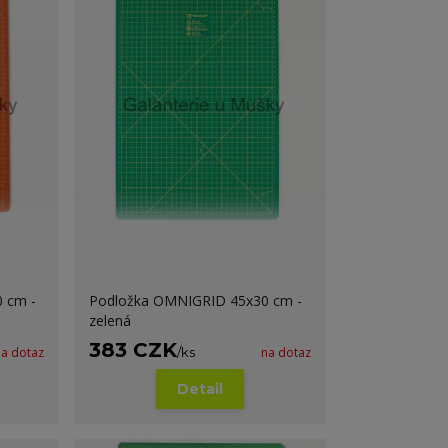
 cm -
Podložka OMNIGRID 45x30 cm -
zelená
383 CZK
na dotaz
/
ks
na dotaz
Detail