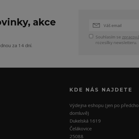
vinky, akce
Souhlasím se
zpracová
rozesílky newsletteru.
ednou za 14 dní.
KDE NÁS NAJDETE
Výdejna eshopu (jen po předcho
domluvě)
Dukelská 1619
Čelákovice
25088