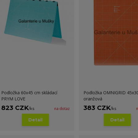
Podložka 60x45 cm skládací
Podložka OMNIGRID 45x30
PRYM LOVE
oranžová
823 CZK
383 CZK
/
ks
na dotaz
/
ks
Detail
Detail