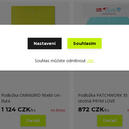
Nastavení
Souhlasím
Souhlas můžete odmítnout
zde
.
Podložka OMNIGRID 90x60 cm -
Podložka PATCHWORK 35
žlutá
otočná PRYM LOVE
1 124 CZK
872 CZK
/
ks
na dotaz
/
ks
Detail
Detail