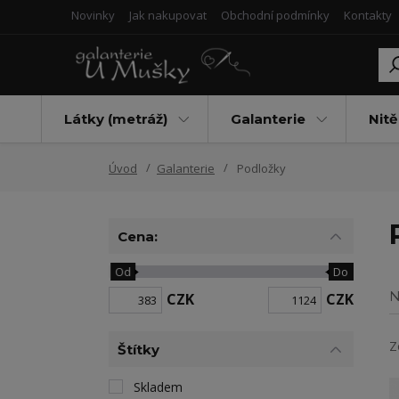
Novinky
Jak nakupovat
Obchodní podmínky
Kontakty
Látky (metráž)
Galanterie
Nitě
Úvod
Galanterie
Podložky
Cena:
Od
Do
N
CZK
CZK
Z
Štítky
Skladem