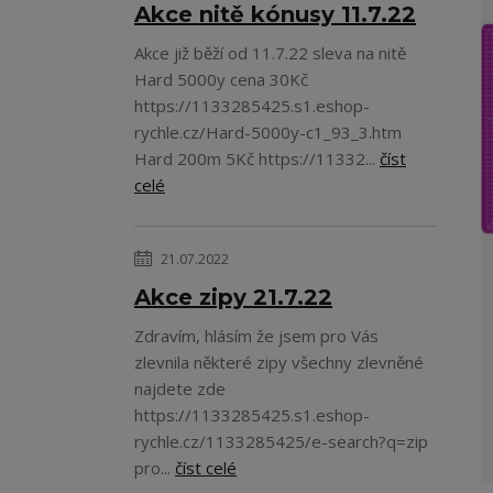
Akce nitě kónusy 11.7.22
Akce již běží od 11.7.22 sleva na nitě
Hard 5000y cena 30Kč
https://1133285425.s1.eshop-
rychle.cz/Hard-5000y-c1_93_3.htm
Hard 200m 5Kč https://11332...
číst
celé
21.07.2022
Akce zipy 21.7.22
Zdravím, hlásím že jsem pro Vás
zlevnila některé zipy všechny zlevněné
najdete zde
https://1133285425.s1.eshop-
rychle.cz/1133285425/e-search?q=zip
pro...
číst celé