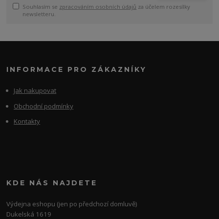
Souhlasím se
zpracováním osobních údajů
za účelem rozesílky
newsletteru.
INFORMACE PRO ZÁKAZNÍKY
Jak nakupovat
Obchodní podmínky
Kontakty
KDE NÁS NAJDETE
Výdejna eshopu (jen po předchozí domluvě)
Dukelská 1619