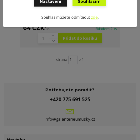
Nastavení
Souhlasím
Souhlas můžete odmítnout
zde
.
Spona opasková 30 mm - 9999 - černý nikl
64 CZK
/
ks
Skladem 2 ks
Přidat do košíku
strana
z 1
Potřebujete poradit?
+420 775 691 525
info@galanterieumusky.cz
Novinky