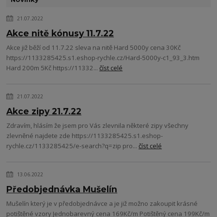
21.07.2022
Akce nitě kónusy 11.7.22
Akce již běží od 11.7.22 sleva na nitě Hard 5000y cena 30Kč
https://1133285425.s1.eshop-rychle.cz/Hard-5000y-c1_93_3.htm
Hard 200m 5Kč https://11332...
číst celé
21.07.2022
Akce zipy 21.7.22
Zdravím, hlásím že jsem pro Vás zlevnila některé zipy všechny
zlevněné najdete zde https://1133285425.s1.eshop-
rychle.cz/1133285425/e-search?q=zip pro...
číst celé
13.06.2022
Předobjednávka Mušelín
Mušelín který je v předobjednávce a je již možno zakoupit krásné
potištěné vzory Jednobarevný cena 169Kč/m Potištěný cena 199Kč/m