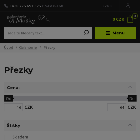
+420 775 691 525
Po-Pá 8-16h
CZK
0
0 CZK
Menu
Úvod
Galanterie
Přezky
Přezky
Cena:
Od
Do
CZK
CZK
Štítky
Skladem