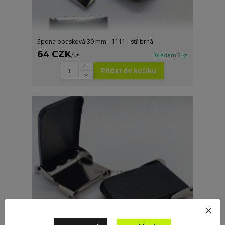
Spona opasková 30 mm - 1111 - stříbrná
64 CZK
/
ks
Skladem 2 ks
Přidat do košíku