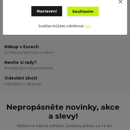
Nastavení
Souhlasím
Souhlas můžete odmítnout
zde
.
Nákup v Eurech
je třeba přepnout si měnu
Nevíte si rady?
kontaktujte nás poradíme
Odeslání zboží
odesílám o víkendu
Nepropásněte novinky, akce
a slevy!
Můžete se kdykoli odhlásit. Zasíláme jednou za 14 dní.