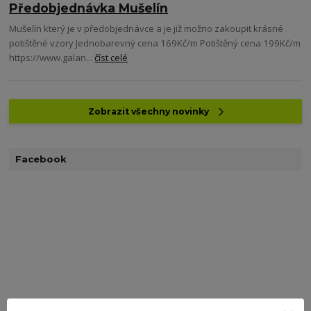
Předobjednávka Mušelín
Mušelín který je v předobjednávce a je již možno zakoupit krásné
potištěné vzory Jednobarevný cena 169Kč/m Potištěný cena 199Kč/m
https://www.galan...
číst celé
Zobrazit všechny novinky
Facebook