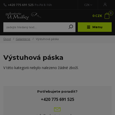
+420 775 691 525
Po-Pá 8-16h
CZK
0
0 CZK
Menu
Úvod
Galanterie
Výstuhová páska
Výstuhová páska
V této kategorii nebylo nalezeno žádné zboží.
Potřebujete poradit?
+420 775 691 525