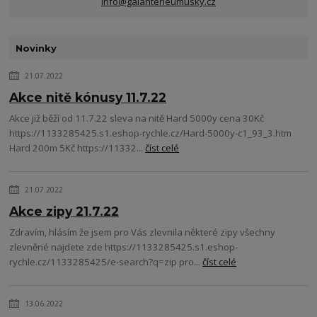
info@galanterieumusky.cz
Novinky
21.07.2022
Akce nitě kónusy 11.7.22
Akce již běží od 11.7.22 sleva na nitě Hard 5000y cena 30Kč
https://1133285425.s1.eshop-rychle.cz/Hard-5000y-c1_93_3.htm
Hard 200m 5Kč https://11332...
číst celé
21.07.2022
Akce zipy 21.7.22
Zdravím, hlásím že jsem pro Vás zlevnila některé zipy všechny
zlevněné najdete zde https://1133285425.s1.eshop-
rychle.cz/1133285425/e-search?q=zip pro...
číst celé
13.06.2022