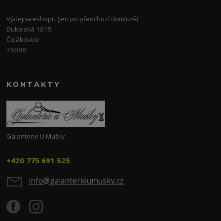
Výdejna eshopu (jen po předchozí domluvě)
Dukelská 1619
Čelákovice
25088
KONTAKTY
Galanterie U Mušky
+420 775 691 525
info@galanterieumusky.cz