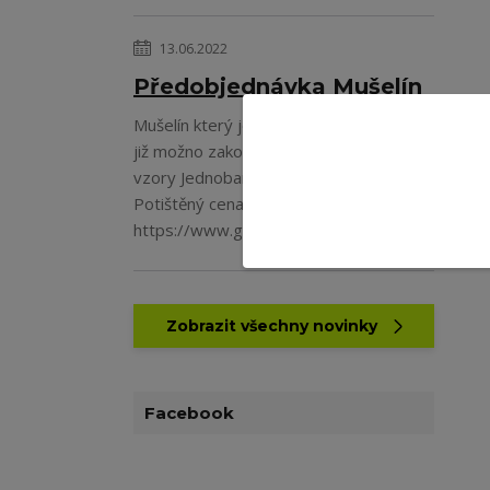
13.06.2022
Předobjednávka Mušelín
Mušelín který je v předobjednávce a je
již možno zakoupit krásné potištěné
vzory Jednobarevný cena 169Kč/m
Potištěný cena 199Kč/m
https://www.galan...
číst celé
Zobrazit všechny novinky
Facebook