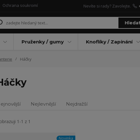
Ochrana soukromí
Nevíte si rady? Zavolejte.
Hleda
Pruženky / gumy
Knoflíky / Zapínání
nterie
Háčky
Háčky
ejnovější
Nejlevnější
Nejdražší
obrazuji 1-1 z 1
Novinka