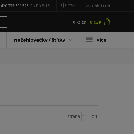
+420 775 691 525
Po-Pá 8-16h
CZK
Přihlášení
0
ks
za
0 CZK
t
Nažehlovačky / štítky
Více
strana
z 1