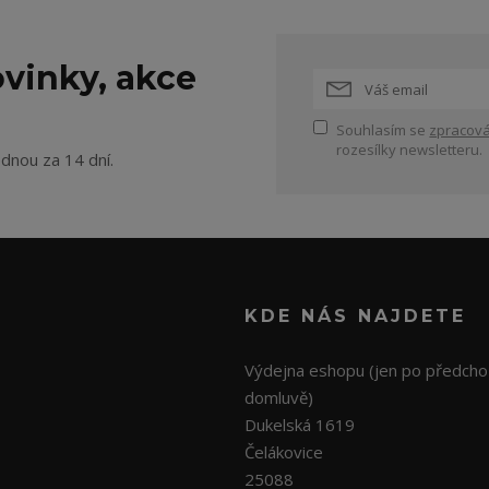
vinky, akce
Souhlasím se
zpracová
rozesílky newsletteru.
ednou za 14 dní.
KDE NÁS NAJDETE
Výdejna eshopu (jen po předcho
domluvě)
Dukelská 1619
Čelákovice
25088