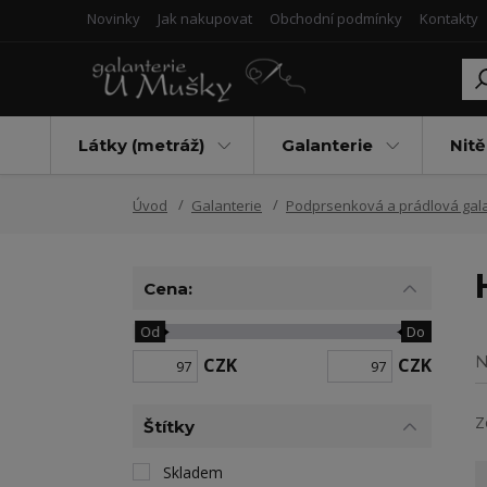
Novinky
Jak nakupovat
Obchodní podmínky
Kontakty
Látky (metráž)
Galanterie
Nitě
Úvod
Galanterie
Podprsenková a prádlová gala
Cena:
Od
Do
N
CZK
CZK
Z
Štítky
Skladem