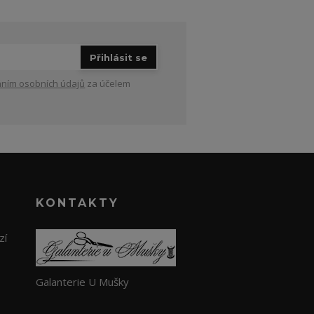
Přihlásit se
ním osobních údajů
za účelem
KONTAKTY
zí
Galanterie U Mušky