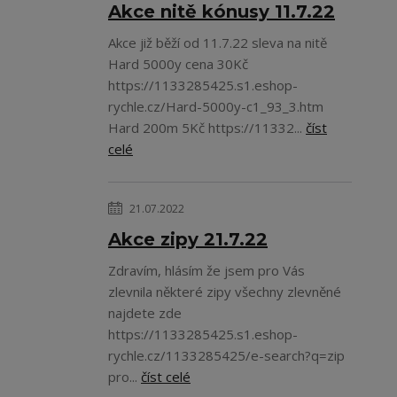
Akce nitě kónusy 11.7.22
Akce již běží od 11.7.22 sleva na nitě
Hard 5000y cena 30Kč
https://1133285425.s1.eshop-
rychle.cz/Hard-5000y-c1_93_3.htm
Hard 200m 5Kč https://11332...
číst
celé
21.07.2022
Akce zipy 21.7.22
Zdravím, hlásím že jsem pro Vás
zlevnila některé zipy všechny zlevněné
najdete zde
https://1133285425.s1.eshop-
rychle.cz/1133285425/e-search?q=zip
pro...
číst celé