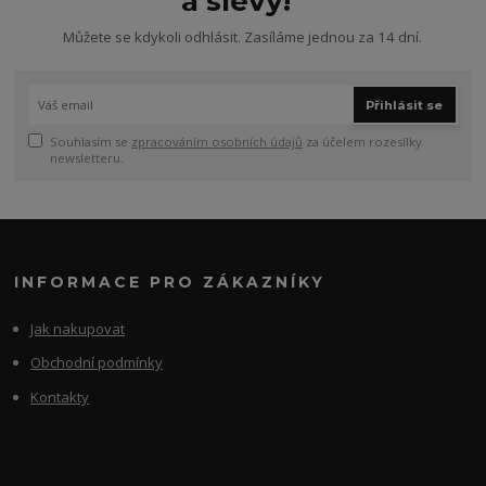
a slevy!
Můžete se kdykoli odhlásit. Zasíláme jednou za 14 dní.
Přihlásit se
Souhlasím se
zpracováním osobních údajů
za účelem rozesílky
newsletteru.
INFORMACE PRO ZÁKAZNÍKY
Jak nakupovat
Obchodní podmínky
Kontakty