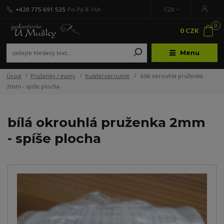
+420 775 691 525
Po-Pá 8-16h
CZK
0
0 CZK
Menu
Úvod
Pruženky / gumy
Kulaté/okrouhlé
bílá okrouhlá pruženka
2mm - spíše plocha
bílá okrouhlá pruženka 2mm
- spíše plocha