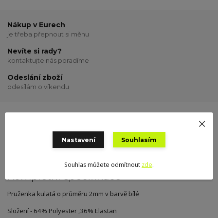
Nákup v Eurech
je třeba přepnout si měnu
Nevíte si rady?
kontaktujte nás poradíme
Odeslání zboží
odesílám o víkendu
Kompletní specifikace
Hodnocení
1
Nastavení
Souhlasím
Souhlas můžete odmítnout
zde
.
Kompletní specifikace
Pruženka kulatá o průměru 2mm v barvě bílé
Složení - 64% Polyester ,36% Elastan