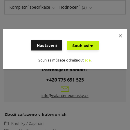
Kompletní specifikace
Hodnocení
2
Kompletní specifikace
Kroužek na opasek na šaty
Nastavení
Souhlasím
Souhlas můžete odmítnout
zde
.
Potřebujete poradit?
+420 775 691 525
info@galanterieumusky.cz
Zboží zařazeno v kategoriích
Knoflíky / Zapínání