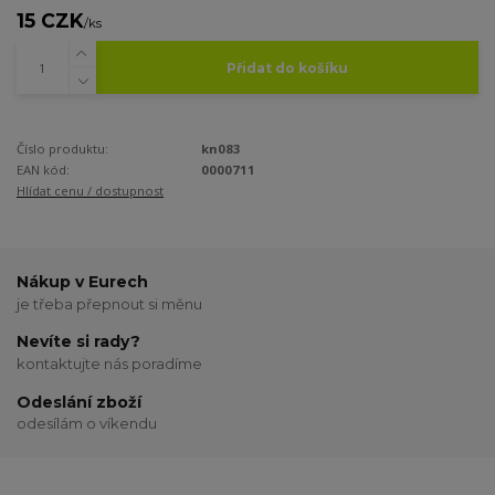
15 CZK
/
ks
Přidat do košíku
Číslo produktu:
kn083
EAN kód:
0000711
Hlídat cenu / dostupnost
Nákup v Eurech
je třeba přepnout si měnu
Nevíte si rady?
kontaktujte nás poradíme
Odeslání zboží
odesílám o víkendu