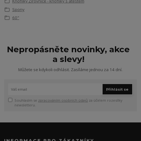
Knoflíky Žirovnice - knoflíky s atestem
Spony
60"
Nepropásněte novinky, akce
a slevy!
Můžete se kdykoli odhlásit. Zasíláme jednou za 14 dní.
Přihlásit se
Souhlasím se
zpracováním osobních údajů
za účelem rozesílky
newsletteru.
INFORMACE PRO ZÁKAZNÍKY