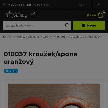
+420 775 691 525
Po-Pá 8-16h
CZK
0
0 CZK
Menu
Úvod
Knoflíky / Zapínání
Spony
010037 kroužek/spona oranžový
010037 kroužek/spona
oranžový
Novinka