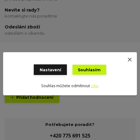
Nevíte si rady?
kontaktujte nás poradíme
Odeslání zboží
odesílám o víkendu
Nastavení
Souhlasím
Hodnocení
0
K tomuto produktu zatím nikdo hodnocení nepřidal. Buďte první.
Souhlas můžete odmítnout
zde
.
Přidat hodnocení
Potřebujete poradit?
+420 775 691 525