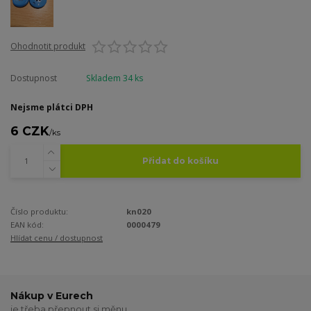
Ohodnotit produkt
Dostupnost
Skladem 34 ks
Nejsme plátci DPH
6 CZK
/
ks
Přidat do košíku
Číslo produktu:
kn020
EAN kód:
0000479
Hlídat cenu / dostupnost
Nákup v Eurech
je třeba přepnout si měnu