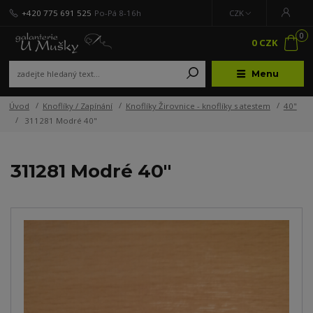
+420 775 691 525
Po-Pá 8-16h
CZK
0
0 CZK
Menu
Úvod
Knoflíky / Zapínání
Knoflíky Žirovnice - knoflíky s atestem
40"
311281 Modré 40"
311281 Modré 40"