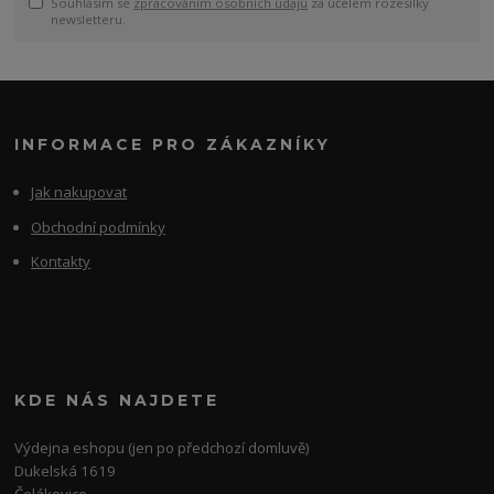
Souhlasím se
zpracováním osobních údajů
za účelem rozesílky
newsletteru.
INFORMACE PRO ZÁKAZNÍKY
Jak nakupovat
Obchodní podmínky
Kontakty
KDE NÁS NAJDETE
Výdejna eshopu (jen po předchozí domluvě)
Dukelská 1619