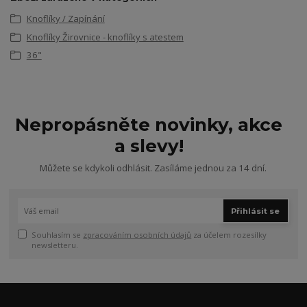
Knoflíky / Zapínání
Knoflíky Žirovnice - knoflíky s atestem
36"
Nepropásněte novinky, akce
a slevy!
Můžete se kdykoli odhlásit. Zasíláme jednou za 14 dní.
Přihlásit se
Souhlasím se
zpracováním osobních údajů
za účelem rozesílky
newsletteru.