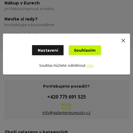
Nákup v Eurech
je třeba přepnout si měnu
Nevíte si rady?
kontaktujte nás poradíme
Odeslání zboží
odesílám o víkendu
Nastavení
Souhlasím
Souhlas můžete odmítnout
zde
.
Potřebujete poradit?
+420 775 691 525
info@galanterieumusky.cz
Zboží zařazeno v kategoriích