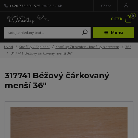
+420 775 691 525
Po-Pá 8-16h
CZK
0
0 CZK
Menu
Úvod
Knoflíky / Zapínání
Knoflíky Žirovnice - knoflíky s atestem
36"
317741 Béžový čárkovaný menší 36"
317741 Béžový čárkovaný
menší 36"