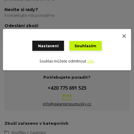
Nevíte si rady?
kontaktujte nás poradíme
Odeslání zboží
odesílám o víkendu
Nastavení
Souhlasím
Souhlas můžete odmítnout
zde
.
Potřebujete poradit?
+420 775 691 525
info@galanterieumusky.cz
Zboží zařazeno v kategoriích
Knoflíky / Zapínání