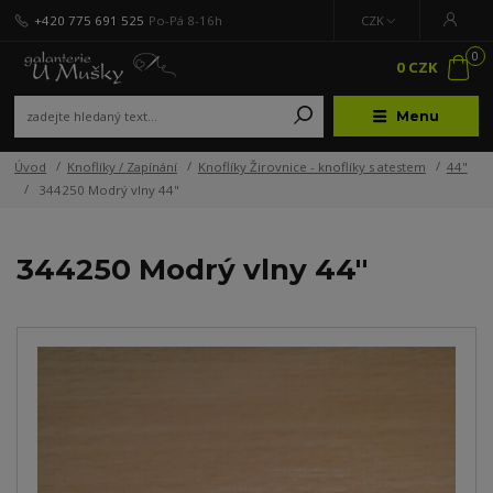
+420 775 691 525
Po-Pá 8-16h
CZK
0
0 CZK
Menu
Úvod
Knoflíky / Zapínání
Knoflíky Žirovnice - knoflíky s atestem
44"
344250 Modrý vlny 44"
344250 Modrý vlny 44"