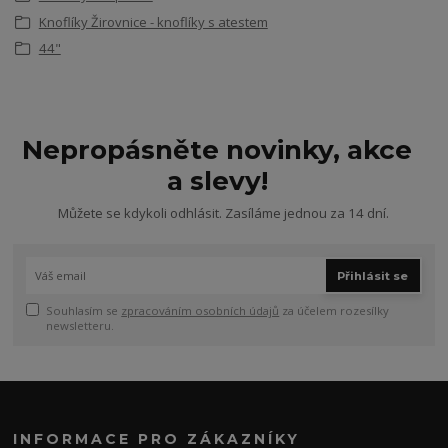
Knoflíky Žirovnice - knoflíky s atestem
44"
Nepropásněte novinky, akce
a slevy!
Můžete se kdykoli odhlásit. Zasíláme jednou za 14 dní.
Přihlásit se
Souhlasím se
zpracováním osobních údajů
za účelem rozesílky
newsletteru.
INFORMACE PRO ZÁKAZNÍKY