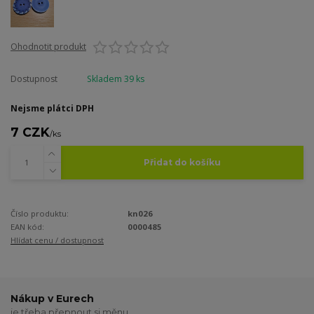
Ohodnotit produkt
Dostupnost
Skladem 39 ks
Nejsme plátci DPH
7 CZK
/
ks
Přidat do košíku
Číslo produktu:
kn026
EAN kód:
0000485
Hlídat cenu / dostupnost
Nákup v Eurech
je třeba přepnout si měnu