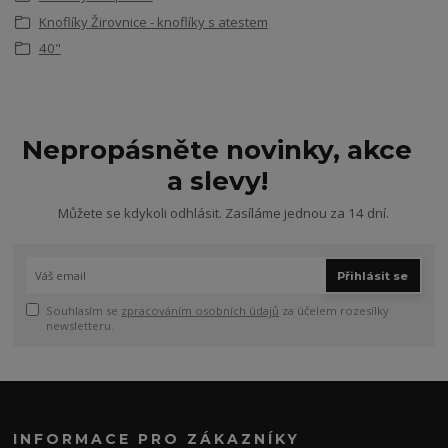
Knoflíky Žirovnice - knoflíky s atestem
40"
Nepropásněte novinky, akce
a slevy!
Můžete se kdykoli odhlásit. Zasíláme jednou za 14 dní.
Přihlásit se
Souhlasím se
zpracováním osobních údajů
za účelem rozesílky
newsletteru.
INFORMACE PRO ZÁKAZNÍKY