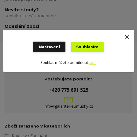
Nevíte si rady?
kontaktujte nás poradíme
Odeslání zboží
odesílám o víkendu
Nastavení
Souhlasím
Souhlas můžete odmítnout
zde
.
Potřebujete poradit?
+420 775 691 525
info@galanterieumusky.cz
Zboží zařazeno v kategoriích
Knoflíky / Zapínání