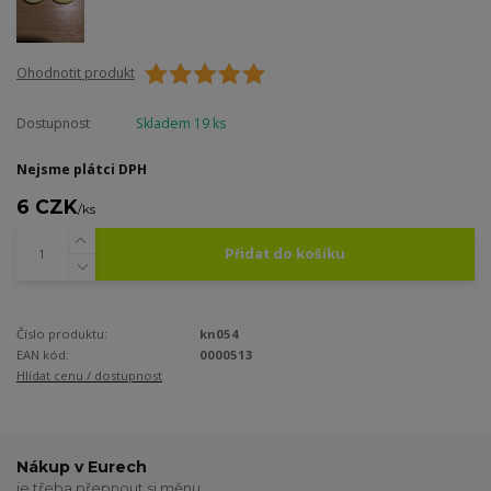
Ohodnotit produkt
Dostupnost
Skladem 19 ks
Nejsme plátci DPH
6 CZK
/
ks
Přidat do košíku
Číslo produktu:
kn054
EAN kód:
0000513
Hlídat cenu / dostupnost
Nákup v Eurech
je třeba přepnout si měnu