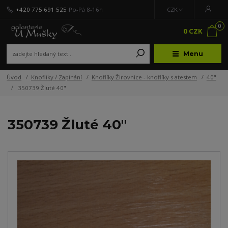
+420 775 691 525
Po-Pá 8-16h
CZK
0
0 CZK
Menu
Úvod
Knoflíky / Zapínání
Knoflíky Žirovnice - knoflíky s atestem
40"
350739 Žluté 40"
350739 Žluté 40"