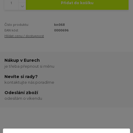
Přidat do košíku
Číslo produktu:
kn068
EAN kód:
0000696
Hlídat cenu / dostupnost
Nákup v Eurech
je třeba přepnout si měnu
Nevíte si rady?
kontaktujte nás poradíme
Odeslání zboží
odesílám o víkendu