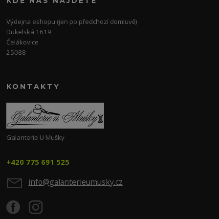
KDE NÁS NAJDETE
Výdejna eshopu (jen po předchozí domluvě)
Dukelská 1619
Čelákovice
25088
KONTAKTY
Galanterie U Mušky
+420 775 691 525
info@galanterieumusky.cz