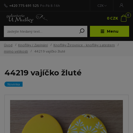
+420 775 691 525
Po-Pá 8-16h
CZK
0
0 CZK
Menu
Úvod
Knoflíky / Zapínání
Knoflíky Žirovnice - knoflíky s atestem
mimo velikosti
44219 vajíčko žluté
44219 vajíčko žluté
Novinka