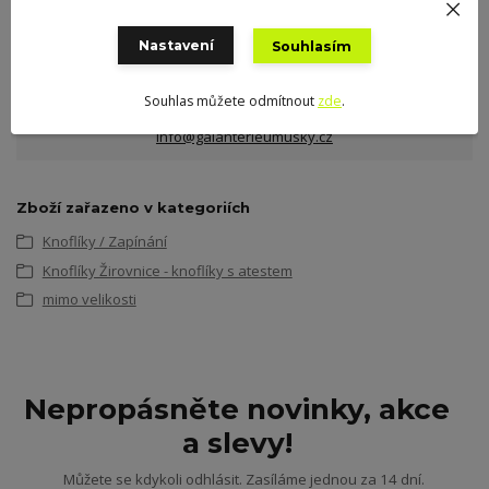
Potřebujete poradit?
Nastavení
Souhlasím
+420 775 691 525
Souhlas můžete odmítnout
zde
.
info@galanterieumusky.cz
Zboží zařazeno v kategoriích
Knoflíky / Zapínání
Knoflíky Žirovnice - knoflíky s atestem
mimo velikosti
Nepropásněte novinky, akce
a slevy!
Můžete se kdykoli odhlásit. Zasíláme jednou za 14 dní.