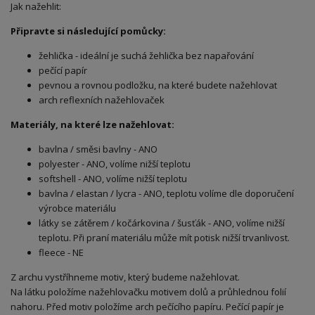
Jak nažehlit:
Připravte si následující pomůcky:
žehlička - ideální je suchá žehlička bez napařování
pečící papír
pevnou a rovnou podložku, na které budete nažehlovat
arch reflexních nažehlovaček
Materiály, na které lze nažehlovat:
bavlna / směsi bavlny - ANO
polyester - ANO, volíme nižší teplotu
softshell - ANO, volíme nižší teplotu
bavlna / elastan / lycra - ANO, teplotu volíme dle doporučení
výrobce materiálu
látky se zátěrem / kočárkovina / šusťák - ANO, volíme nižší
teplotu. Při praní materiálu může mít potisk nižší trvanlivost.
fleece - NE
Z archu vystříhneme motiv, který budeme nažehlovat.
Na látku položíme nažehlovačku motivem dolů a průhlednou folií
nahoru. Před motiv položíme arch pečícího papíru. Pečící papír je