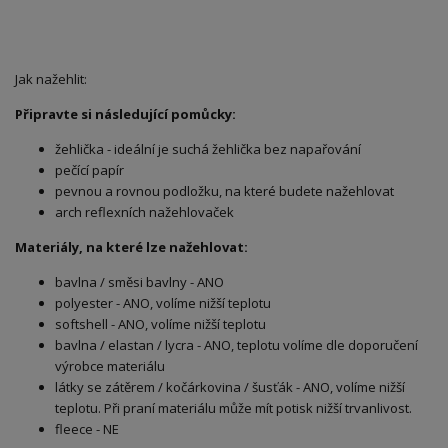
Jak nažehlit:
Připravte si následující pomůcky:
žehlička - ideální je suchá žehlička bez napařování
pečící papír
pevnou a rovnou podložku, na které budete nažehlovat
arch reflexních nažehlovaček
Materiály, na které lze nažehlovat:
bavlna / směsi bavlny - ANO
polyester - ANO, volíme nižší teplotu
softshell - ANO, volíme nižší teplotu
bavlna / elastan / lycra - ANO, teplotu volíme dle doporučení
výrobce materiálu
látky se zátěrem / kočárkovina / šusťák - ANO, volíme nižší
teplotu. Při praní materiálu může mít potisk nižší trvanlivost.
fleece - NE