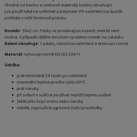
Vhodné na bavlnu a směsové materiály bavlnu obsahující.
Lze použít také na softshell a polyester. Při nažehlení na šusťák
počítejte s nižší životností potisku.
Rozměr:
50x2 cm. Pásky se prodávají po kusech, metráž není
možná. V případě většího množství vyrobíme rozměr na zakázku.
Balení obsahuje:
1 pásku, návod na nažehlení a testovací vzorek
Materiál:
vyhovuje normě EN ISO 20471
Údržba:
prát minimálně 24 hodin po nažehlení
maximální teplota pracího cyklu 60°C
prát naruby
při sušení v sušičce používat nejnižší teplotu sušení
žehlit přes krycí vrstvu nebo naruby
nebělit, nepoužívat agresivní čistící prostředky