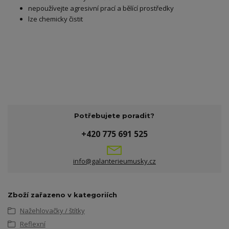
nepoužívejte agresivní prací a bělící prostředky
lze chemicky čistit
Potřebujete poradit?
+420 775 691 525
info@galanterieumusky.cz
Zboží zařazeno v kategoriích
Nažehlovačky / štítky
Reflexní