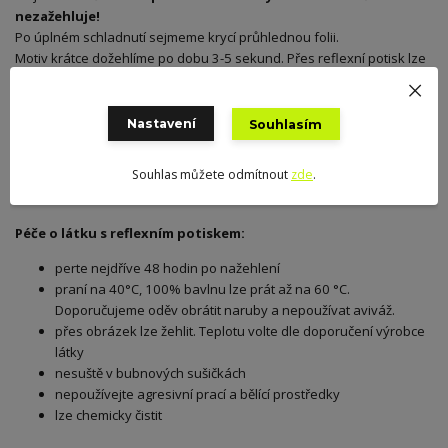
nezažehluje!
Po úplném schladnutí sejmeme krycí průhlednou folii.
Motiv krátce dožehlíme po dobu 3-5 sekund. Přes reflexní potisk lze
žehlit, takže obrázky nažehlené na bavlně můžeme přežehlit rovnou.
U citlivějších materiálů, jako je např. softshell, vložíme mezi motiv a
žehličku arch pečícího papíru, který jsme používali před chvílí.
Nastavení
Souhlasím
Výsledkem je správně nažehlený reflexní obrázek. Že je nažehlený
Souhlas můžete odmítnout
zde
.
správně poznáte podle lehké struktury látky, která je na obrázku
viditelná.
Péče o látku s reflexním potiskem:
perte nejdříve 48 hodin po nažehlení
praní na 40°C, 100% bavlnu lze prát až na 60 °C.
Doporučujeme oděv obrátit naruby a nepoužívat aviváž.
přes obrázek lze žehlit. Teplotu volte dle doporučení výrobce
látky
nesuště v bubnových sušičkách
nepoužívejte agresivní prací a bělící prostředky
lze chemicky čistit