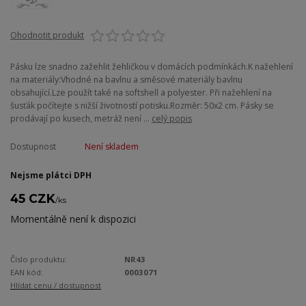
Ohodnotit produkt
Pásku lze snadno zažehlit žehličkou v domácích podmínkách.K nažehlení
na materiály:Vhodné na bavlnu a směsové materiály bavlnu
obsahující.Lze použít také na softshell a polyester. Při nažehlení na
šusťák počítejte s nižší životností potisku.Rozměr: 50x2 cm. Pásky se
prodávají po kusech, metráž není ...
celý popis
Dostupnost
Není skladem
Nejsme plátci DPH
45 CZK
/
ks
Momentálně není k dispozici
Číslo produktu:
NR43
EAN kód:
0003071
Hlídat cenu / dostupnost