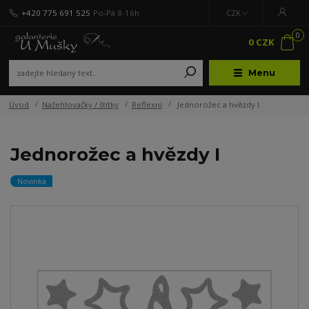
+420 775 691 525
Po-Pá 8-16h
CZK
0
0 CZK
Menu
Úvod
Nažehlovačky / štítky
Reflexní
Jednorožec a hvězdy I
Jednorožec a hvězdy I
Novinka