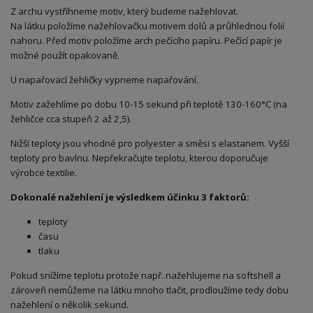
Z archu vystříhneme motiv, který budeme nažehlovat.
Na látku položíme nažehlovačku motivem dolů a průhlednou folií
nahoru. Před motiv položíme arch pečícího papíru. Pečící papír je
možné použít opakovaně.
U napařovací žehličky vypneme napařování.
Motiv zažehlíme po dobu 10-15 sekund při teplotě 130-160°C (na
žehličce cca stupeň 2 až 2,5).
Nižší teploty jsou vhodné pro polyester a směsi s elastanem. Vyšší
teploty pro bavlnu. Nepřekračujte teplotu, kterou doporučuje
výrobce textilie.
Dokonalé nažehlení je výsledkem účinku 3 faktorů:
teploty
času
tlaku
Pokud snížíme teplotu protože např. nažehlujeme na softshell a
zároveň nemůžeme na látku mnoho tlačit, prodloužíme tedy dobu
nažehlení o několik sekund.