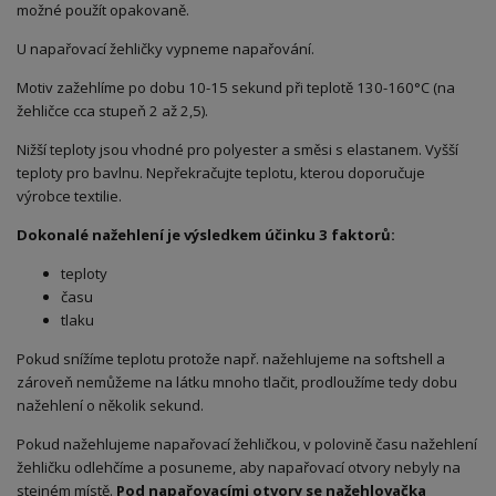
možné použít opakovaně.
U napařovací žehličky vypneme napařování.
Motiv zažehlíme po dobu 10-15 sekund při teplotě 130-160°C (na
žehličce cca stupeň 2 až 2,5).
Nižší teploty jsou vhodné pro polyester a směsi s elastanem. Vyšší
teploty pro bavlnu. Nepřekračujte teplotu, kterou doporučuje
výrobce textilie.
Dokonalé nažehlení je výsledkem účinku 3 faktorů:
teploty
času
tlaku
Pokud snížíme teplotu protože např. nažehlujeme na softshell a
zároveň nemůžeme na látku mnoho tlačit, prodloužíme tedy dobu
nažehlení o několik sekund.
Pokud nažehlujeme napařovací žehličkou, v polovině času nažehlení
žehličku odlehčíme a posuneme, aby napařovací otvory nebyly na
stejném místě.
Pod napařovacími otvory se nažehlovačka