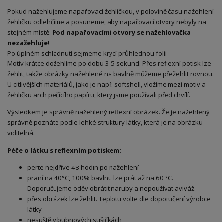
Pokud nažehlujeme napařovací žehličkou, v polovině času nažehlení
žehličku odlehčíme a posuneme, aby napařovací otvory nebyly na
stejném místě.
Pod napařovacími otvory se nažehlovačka
nezažehluje!
Po úplném schladnutí sejmeme krycí průhlednou folii.
Motiv krátce dožehlíme po dobu 3-5 sekund. Přes reflexní potisk lze
žehlit, takže obrázky nažehlené na bavlně můžeme přežehlit rovnou.
U citlivějších materiálů, jako je např. softshell, vložíme mezi motiv a
žehličku arch pečícího papíru, který jsme používali před chvílí.
Výsledkem je správně nažehlený reflexní obrázek. Že je nažehlený
správně poznáte podle lehké struktury látky, která je na obrázku
viditelná.
Péče o látku s reflexním potiskem:
perte nejdříve 48 hodin po nažehlení
praní na 40°C, 100% bavlnu lze prát až na 60 °C.
Doporučujeme oděv obrátit naruby a nepoužívat aviváž.
přes obrázek lze žehlit. Teplotu volte dle doporučení výrobce
látky
nesuště v bubnových sušičkách