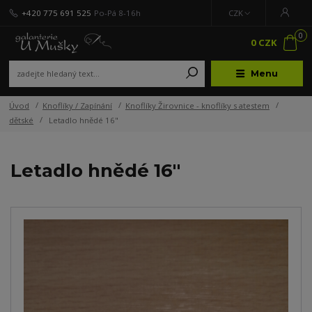
+420 775 691 525
Po-Pá 8-16h
CZK
0
0 CZK
Menu
Úvod
Knoflíky / Zapínání
Knoflíky Žirovnice - knoflíky s atestem
dětské
Letadlo hnědé 16"
Letadlo hnědé 16"