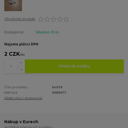
Ohodnotit produkt
Dostupnost
Skladem 35 ks
Nejsme plátci DPH
2 CZK
/
ks
Přidat do košíku
Číslo produktu:
kn018
EAN kód:
0000477
Hlídat cenu / dostupnost
Nákup v Eurech
je třeba přepnout si měnu