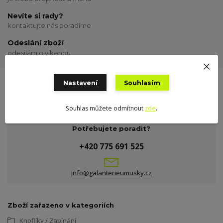
Nevíte si rady?
kontaktujte nás poradíme
Odeslání zboží
odesílám o víkendu
Nastavení
Souhlasím
Souhlas můžete odmítnout
zde
.
Potřebujete poradit?
+420 775 691 525
info@galanterieumusky.cz
Zboží zařazeno v kategoriích
Knoflíky / Zapínání