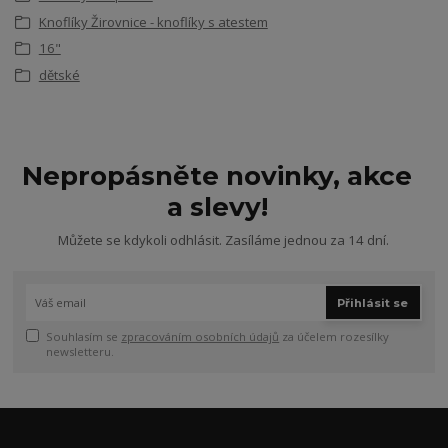
Knoflíky Žirovnice - knoflíky s atestem
16"
dětské
Nepropásněte novinky, akce
a slevy!
Můžete se kdykoli odhlásit. Zasíláme jednou za 14 dní.
Přihlásit se
Souhlasím se
zpracováním osobních údajů
za účelem rozesílky
newsletteru.