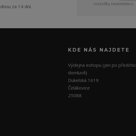
rozesílky newsletteru.
ednou za 14 dní.
KDE NÁS NAJDETE
Výdejna eshopu (jen po předcho
domluvě)
Dukelská 1619
Čelákovice
25088