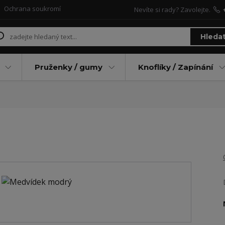
Ochrana soukromí
Nevíte si rady? Zavolejte.
Hleda
Pruženky / gumy
Knoflíky / Zapínání