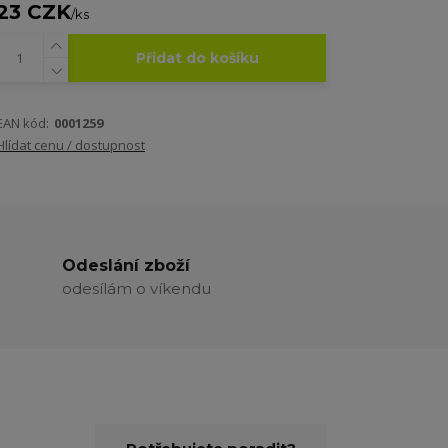
23 CZK
/
ks
Přidat do košíku
EAN kód:
0001259
Hlídat cenu / dostupnost
Odeslání zboží
odesílám o víkendu