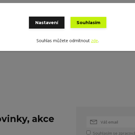
Nastavení
Souhlasím
Souhlas můžete odmítnout
zde
.
vinky, akce
Souhlasím se
zpracová