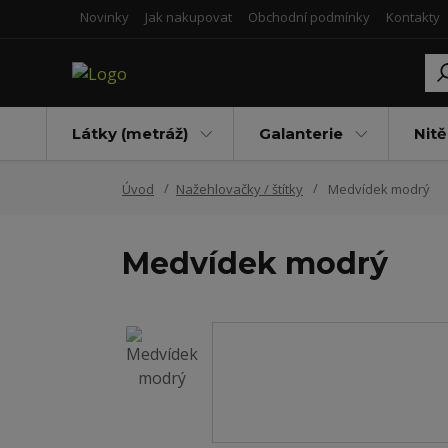
Novinky
Jak nakupovat
Obchodní podmínky
Kontakty
Látky (metráž)
Galanterie
Nitě
Úvod
Nažehlovačky / štítky
Medvídek modrý
Medvídek modrý