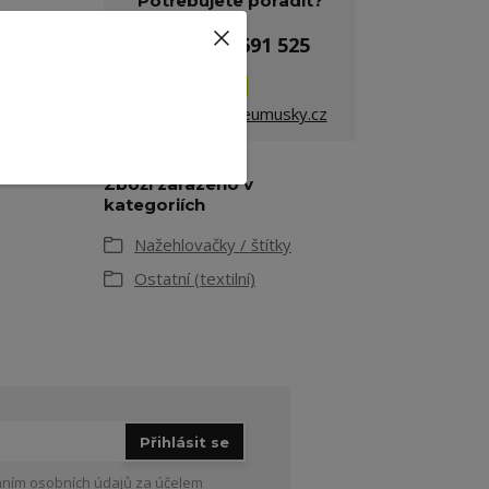
Potřebujete poradit?
+420 775 691 525
info@galanterieumusky.cz
Zboží zařazeno v
kategoriích
Nažehlovačky / štítky
Ostatní (textilní)
Přihlásit se
ním osobních údajů
za účelem