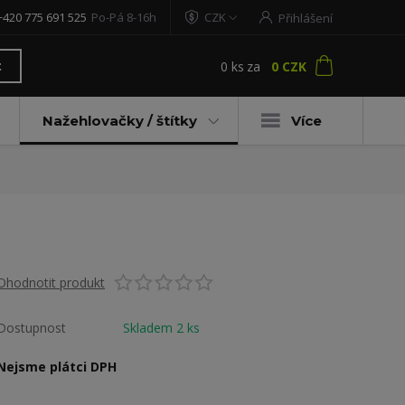
+420 775 691 525
Po-Pá 8-16h
CZK
Přihlášení
0
ks
za
0 CZK
t
Nažehlovačky / štítky
Více
Ohodnotit produkt
Dostupnost
Skladem 2 ks
Nejsme plátci DPH