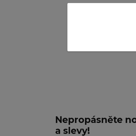
Nepropásněte no
a slevy!