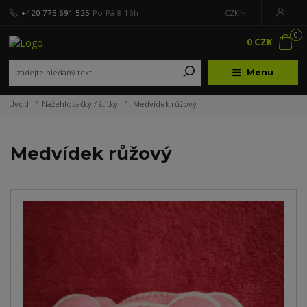
+420 775 691 525
Po-Pá 8-16h
CZK
0
0 CZK
Menu
Úvod
Nažehlovačky / štítky
Medvídek růžový
Medvídek růžový