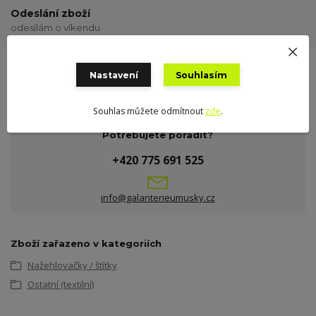
Odeslání zboží
odesílám o víkendu
Nastavení
Souhlasím
Souhlas můžete odmítnout
zde
.
Potřebujete poradit?
+420 775 691 525
info@galanterieumusky.cz
Zboží zařazeno v kategoriích
Nažehlovačky / štítky
Ostatní (textilní)