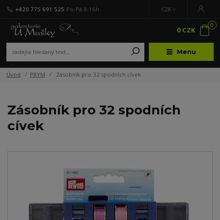
+420 775 691 525
Po-Pá 8-16h
CZK
0
0 CZK
Menu
Úvod
PRYM
Zásobník pro 32 spodních cívek
Zásobník pro 32 spodních
cívek