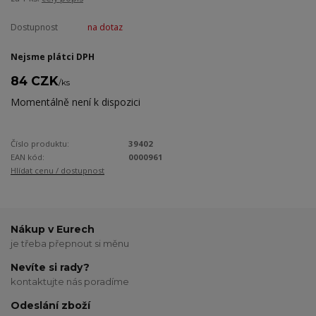
Dostupnost
na dotaz
Nejsme plátci DPH
84 CZK
/
ks
Momentálně není k dispozici
Číslo produktu:
39402
EAN kód:
0000961
Hlídat cenu / dostupnost
Nákup v Eurech
je třeba přepnout si měnu
Nevíte si rady?
kontaktujte nás poradíme
Odeslání zboží