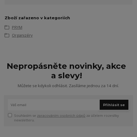
Zboží zařazeno v kategoriích
PRYM
Organizéry
Nepropásněte novinky, akce
a slevy!
Můžete se kdykoli odhlásit. Zasíláme jednou za 14 dní.
Přihlásit se
Souhlasím se
zpracováním osobních údajů
za účelem rozesílky
newsletteru.