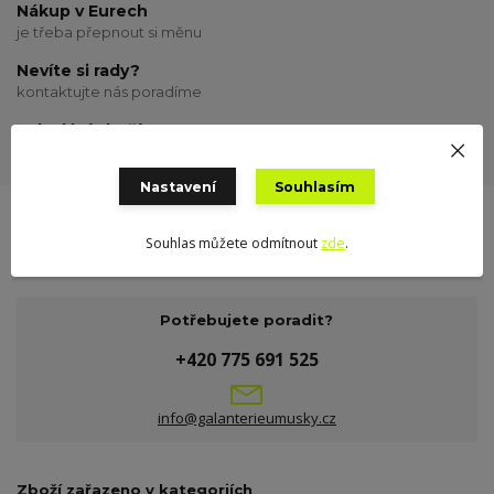
Nákup v Eurech
je třeba přepnout si měnu
Nevíte si rady?
kontaktujte nás poradíme
Odeslání zboží
odesílám o víkendu
Nastavení
Souhlasím
Souhlas můžete odmítnout
zde
.
Potřebujete poradit?
+420 775 691 525
info@galanterieumusky.cz
Zboží zařazeno v kategoriích