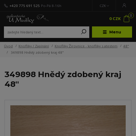
+420 775 691 525
Po-Pá 8-16h
CZK
0
0 CZK
Menu
Úvod
Knoflíky / Zapínání
Knoflíky Žirovnice - knoflíky s atestem
48"
349898 Hnědý zdobený kraj 48"
349898 Hnědý zdobený kraj
48"