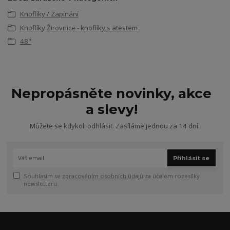
Knoflíky / Zapínání
Knoflíky Žirovnice - knoflíky s atestem
48"
Nepropásněte novinky, akce
a slevy!
Můžete se kdykoli odhlásit. Zasíláme jednou za 14 dní.
Přihlásit se
Souhlasím se
zpracováním osobních údajů
za účelem rozesílky
newsletteru.