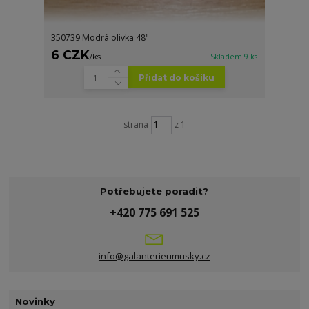
350739 Modrá olivka 48"
6 CZK
/
ks
Skladem 9 ks
Přidat do košíku
strana
z 1
Potřebujete poradit?
+420 775 691 525
info@galanterieumusky.cz
Novinky