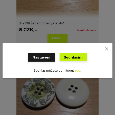
349898 Šedá zdobený kraj 48"
8 CZK
/
ks
Není skladem
Detail
Nastavení
Souhlasím
Souhlas můžete odmítnout
zde
.