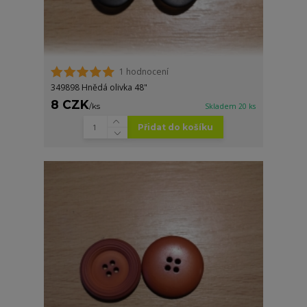
1 hodnocení
349898 Hnědá olivka 48"
8 CZK
/
ks
Skladem 20 ks
Přidat do košíku