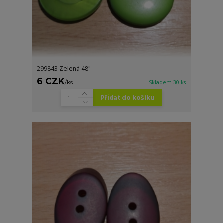
299843 Zelená 48"
6 CZK
/
ks
Skladem 30 ks
Přidat do košíku