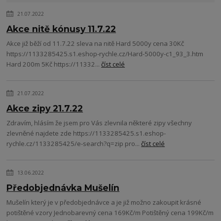
21.07.2022
Akce nitě kónusy 11.7.22
Akce již běží od 11.7.22 sleva na nitě Hard 5000y cena 30Kč
https://1133285425.s1.eshop-rychle.cz/Hard-5000y-c1_93_3.htm
Hard 200m 5Kč https://11332...
číst celé
21.07.2022
Akce zipy 21.7.22
Zdravím, hlásím že jsem pro Vás zlevnila některé zipy všechny
zlevněné najdete zde https://1133285425.s1.eshop-
rychle.cz/1133285425/e-search?q=zip pro...
číst celé
13.06.2022
Předobjednávka Mušelín
Mušelín který je v předobjednávce a je již možno zakoupit krásné
potištěné vzory Jednobarevný cena 169Kč/m Potištěný cena 199Kč/m