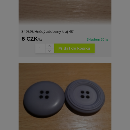
349898 Hnědý zdobený kraj 48"
8 CZK
/
ks
Skladem 30 ks
Přidat do košíku