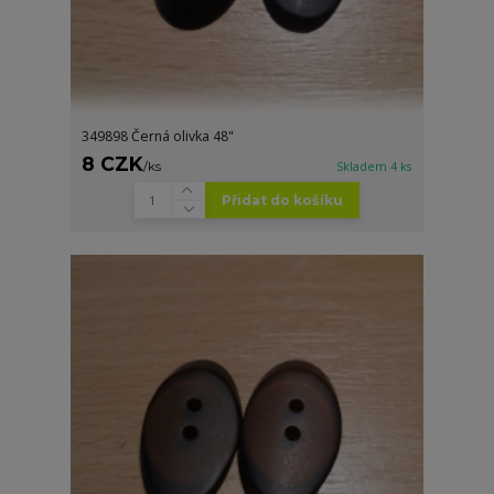
349898 Černá olivka 48"
8 CZK
/
ks
Skladem 4 ks
Přidat do košíku