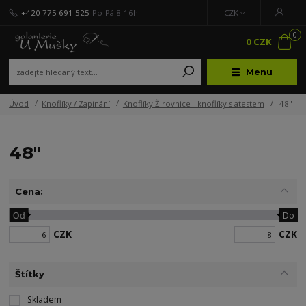
+420 775 691 525
Po-Pá 8-16h
CZK
0
0 CZK
Menu
Úvod
Knoflíky / Zapínání
Knoflíky Žirovnice - knoflíky s atestem
48"
48"
Cena:
Od
Do
CZK
CZK
Štítky
Skladem