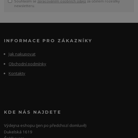
Souhlasím se
zpracováním osobních údajů
za účelem rozesílky
newsletteru.
INFORMACE PRO ZÁKAZNÍKY
Jak nakupovat
Obchodní podmínky
Kontakty
KDE NÁS NAJDETE
Výdejna eshopu (jen po předchozí domluvě)
Dukelská 1619