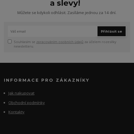
a slevy!
Můžete se kdykoli odhlásit. Zasíláme jednou za 14 dní.
Přihlásit se
Souhlasím se
zpracováním osobních údajů
za účelem rozesílky
newsletteru.
INFORMACE PRO ZÁKAZNÍKY
Jak nakupovat
Obchodní podmínky
Kontakty