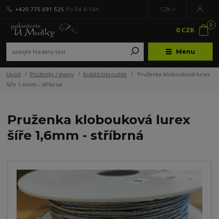
+420 775 691 525
Po-Pá 8-16h
CZK
0
0 CZK
Menu
Úvod
Pruženky / gumy
Kulaté/okrouhlé
Pruženka klobouková lurex
šíře 1,6mm - stříbrná
Pruženka klobouková lurex
šíře 1,6mm - stříbrná