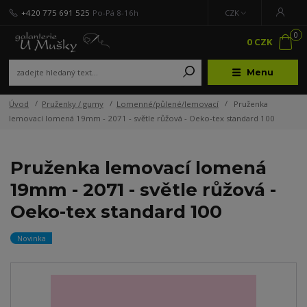
+420 775 691 525
Po-Pá 8-16h
CZK
0
0 CZK
Menu
Úvod
Pruženky / gumy
Lomenné/půlené/lemovací
Pruženka
lemovací lomená 19mm - 2071 - světle růžová - Oeko-tex standard 100
Pruženka lemovací lomená
19mm - 2071 - světle růžová -
Oeko-tex standard 100
Novinka