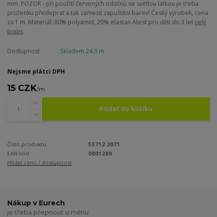
mm. POZOR - při použití červených odstínů se světlou látkou je třeba
pruženku předeprat a tak zamezit zapuštění barev! Český výrobek, cena
za 1 m. Materiál: 80% polyamid, 20% elastan Atest pro děti do 3 let
celý
popis
Dostupnost
Skladem 24.3 m
Nejsme plátci DPH
15 CZK
/
m
Přidat do košíku
Číslo produktu:
53712 2071
EAN kód:
0001289
Hlídat cenu / dostupnost
Nákup v Eurech
je třeba přepnout si měnu