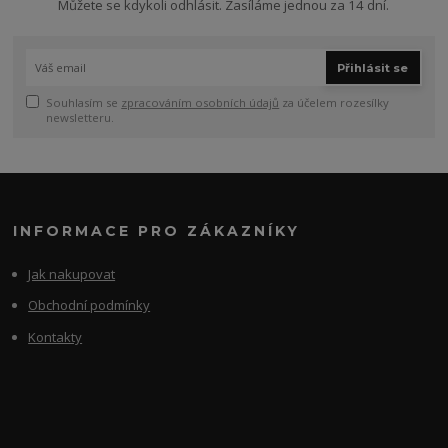
Můžete se kdykoli odhlásit. Zasíláme jednou za 14 dní.
Přihlásit se
Souhlasím se
zpracováním osobních údajů
za účelem rozesílky
newsletteru.
INFORMACE PRO ZÁKAZNÍKY
Jak nakupovat
Obchodní podmínky
Kontakty