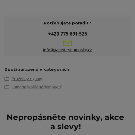
Potřebujete poradit?
+420 775 691 525
info@galanterieumusky.cz
Zboží zařazeno v kategoriích
Pruženky / gumy
Lomenné/půlené/lemovací
Nepropásněte novinky, akce
a slevy!