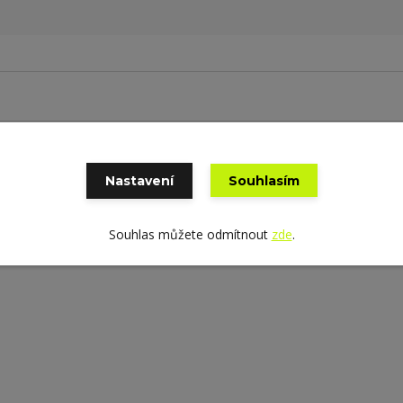
Nastavení
Souhlasím
nost 110%, cena za 1 m, český výrobek
Souhlas můžete odmítnout
zde
.