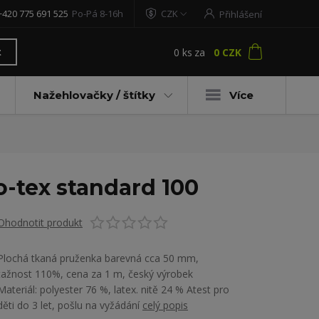
+420 775 691 525
Po-Pá 8-16h
CZK
Přihlášení
0
ks
za
0 CZK
t
Nažehlovačky / štítky
Více
o-tex standard 100
Ohodnotit produkt
Plochá tkaná pruženka barevná cca 50 mm,
tažnost 110%, cena za 1 m, český výrobek
Materiál: polyester 76 %, latex. nitě 24 % Atest pro
děti do 3 let, pošlu na vyžádání
celý popis