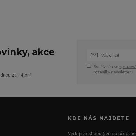
vinky, akce
Souhlasím se
zpracová
rozesílky newsletteru.
ednou za 14 dní.
KDE NÁS NAJDETE
Výdejna eshopu (jen po předcho