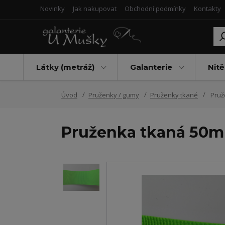
Novinky
Jak nakupovat
Obchodní podmínky
Kontakty
Látky (metráž)
Galanterie
Nitě
Úvod
Pruženky / gumy
Pruženky tkané
Pruže
Pruženka tkaná 50mm 