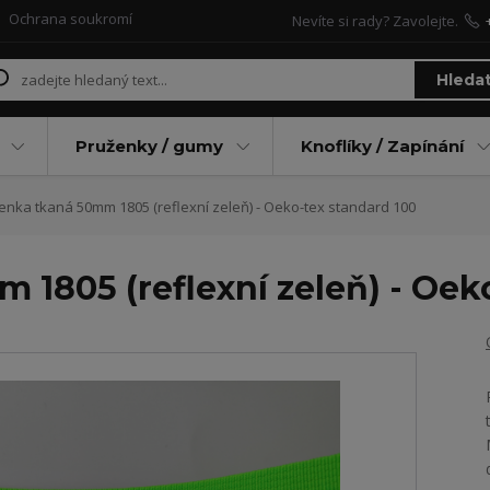
Ochrana soukromí
Nevíte si rady? Zavolejte.
Hleda
Pruženky / gumy
Knoflíky / Zapínání
nka tkaná 50mm 1805 (reflexní zeleň) - Oeko-tex standard 100
1805 (reflexní zeleň) - Oek