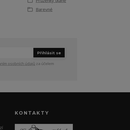
Pruženky tkané
Barevné
Přihlásit se
ním osobních údajů
za účelem
KONTAKTY
zí