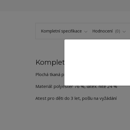
Kompletní specifikace
Hodnocení
0
Kompletní specifikace
Plochá tkaná pruženka barevná cca 50 mm, taž
Materiál: polyester 76 %, latex. nitě 24 %
Atest pro děti do 3 let, pošlu na vyžádání