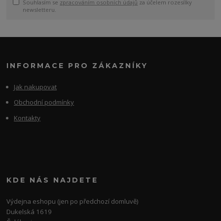
Souhlasím se
zpracováním osobních údajů
za účelem rozesílky
newsletteru.
INFORMACE PRO ZÁKAZNÍKY
Jak nakupovat
Obchodní podmínky
Kontakty
KDE NÁS NAJDETE
Výdejna eshopu (jen po předchozí domluvě)
Dukelská 1619