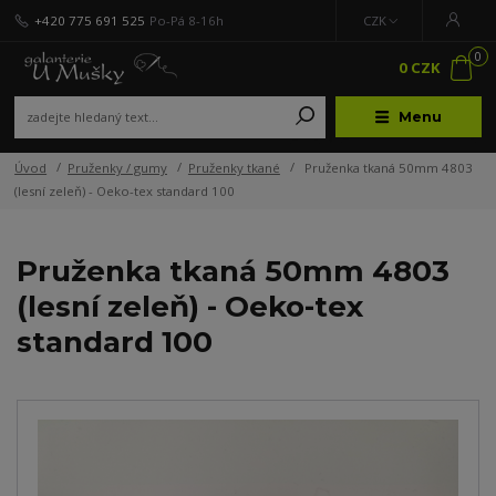
+420 775 691 525
Po-Pá 8-16h
CZK
0
0 CZK
Menu
Úvod
Pruženky / gumy
Pruženky tkané
Pruženka tkaná 50mm 4803
(lesní zeleň) - Oeko-tex standard 100
Pruženka tkaná 50mm 4803
(lesní zeleň) - Oeko-tex
standard 100