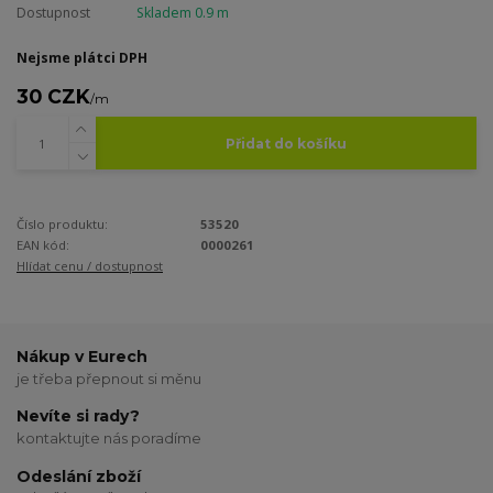
Dostupnost
Skladem 0.9 m
Nejsme plátci DPH
30 CZK
/
m
Přidat do košíku
Číslo produktu:
53520
EAN kód:
0000261
Hlídat cenu / dostupnost
Nákup v Eurech
je třeba přepnout si měnu
Nevíte si rady?
kontaktujte nás poradíme
Odeslání zboží