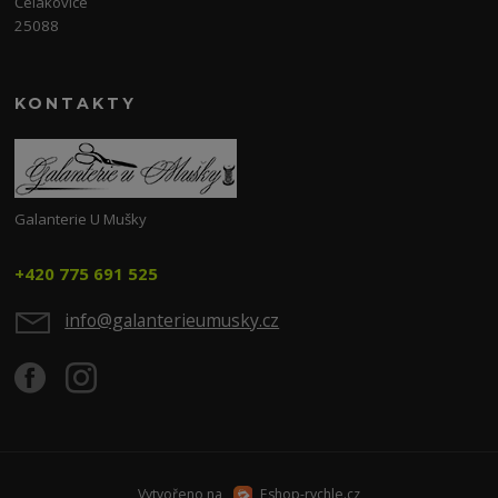
Čelákovice
25088
KONTAKTY
Galanterie U Mušky
+420 775 691 525
info@galanterieumusky.cz
Vytvořeno na
Eshop-rychle.cz