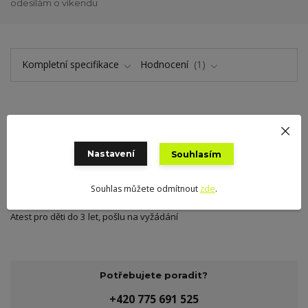
odesílám o víkendu
Kompletní specifikace
Hodnocení
1
Kompletní specifikace
Plochá tkaná pruženka barevná cca 50 mm, tažnost 110%, cena za 1
Nastavení
Souhlasím
m, český výrobek
Souhlas můžete odmítnout
zde
.
Materiál: polyester 76 %, latex. nitě 24 %
Atest pro děti do 3 let, pošlu na vyžádání
Potřebujete poradit?
+420 775 691 525