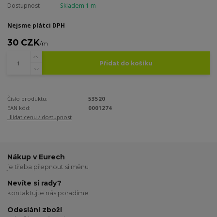
Dostupnost
Skladem 1 m
Nejsme plátci DPH
30 CZK
/
m
Přidat do košíku
Číslo produktu:
53520
EAN kód:
0001274
Hlídat cenu / dostupnost
Nákup v Eurech
je třeba přepnout si měnu
Nevíte si rady?
kontaktujte nás poradíme
Odeslání zboží