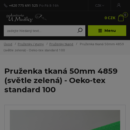
+420 775 691 525
Po-Pá 8-16h
CZK
0
0 CZK
Menu
Úvod
Pruženky / gumy
Pruženky tkané
Pruženka tkaná 50mm 4859
(světle zelená) - Oeko-tex standard 100
Pruženka tkaná 50mm 4859
(světle zelená) - Oeko-tex
standard 100