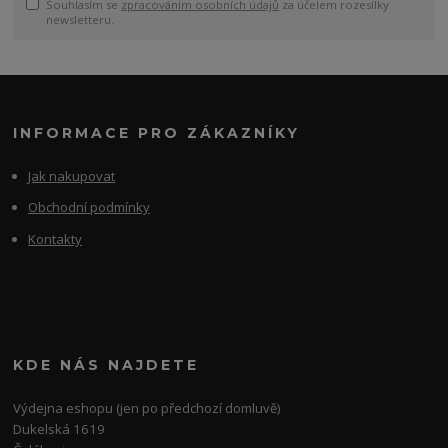
Souhlasím se
zpracováním osobních údajů
za účelem rozesílky
newsletteru.
INFORMACE PRO ZÁKAZNÍKY
Jak nakupovat
Obchodní podmínky
Kontakty
KDE NÁS NAJDETE
Výdejna eshopu (jen po předchozí domluvě)
Dukelská 1619