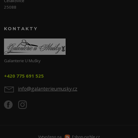
Čelákovice
25088
KONTAKTY
Galanterie U Mušky
+420 775 691 525
info@galanterieumusky.cz
Vytvořeno na
Eshop-rychle.cz