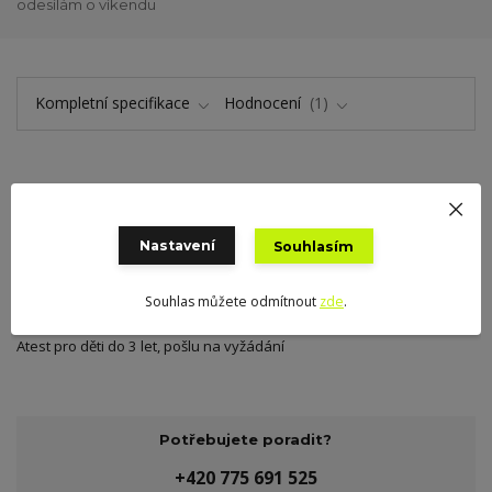
odesílám o víkendu
Kompletní specifikace
Hodnocení
1
Kompletní specifikace
Plochá tkaná pruženka barevná cca 50 mm, tažnost 110%, cena za 1
Nastavení
Souhlasím
m, český výrobek
Souhlas můžete odmítnout
zde
.
Materiál: polyester 76 %, latex. nitě 24 %
Atest pro děti do 3 let, pošlu na vyžádání
Potřebujete poradit?
+420 775 691 525