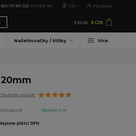
+420 775 691 525
Po-Pá 8-16h
CZK
Přihlášení
0
ks
za
0 CZK
t
Nažehlovačky / štítky
Více
tí 20mm
Ohodnotit produkt
Dostupnost
Skladem 2 m
Nejsme plátci DPH