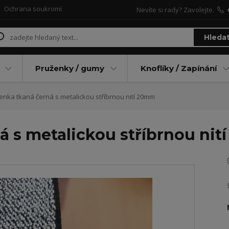
Ochrana soukromí
Nevíte si rady? Zavolejte.
Hleda
Pruženky / gumy
Knoflíky / Zapínání
nka tkaná černá s metalickou stříbrnou nití 20mm
á s metalickou stříbrnou ni