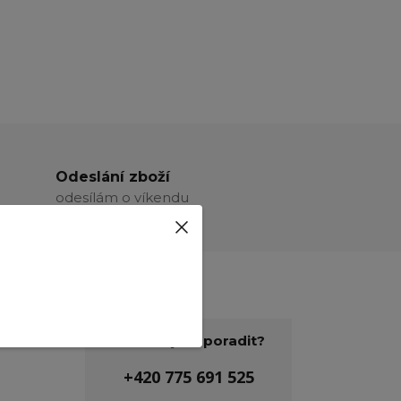
Odeslání zboží
odesílám o víkendu
Potřebujete poradit?
+420 775 691 525