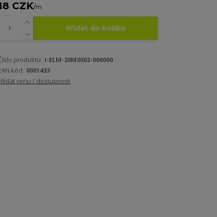
18 CZK
/
m
Přidat do košíku
Číslo produktu:
I-ELM-20M3002-000000
EAN kód:
0001433
Hlídat cenu / dostupnost