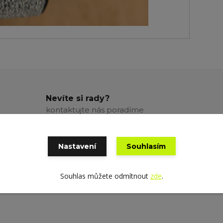
Nevíte si rady?
kontaktujte nás poradíme
Nastavení
Souhlasím
Souhlas můžete odmítnout
zde
.