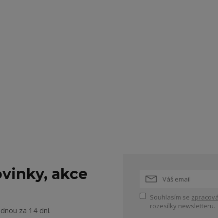
vinky, akce
Souhlasím se
zpracová
rozesílky newsletteru.
ednou za 14 dní.