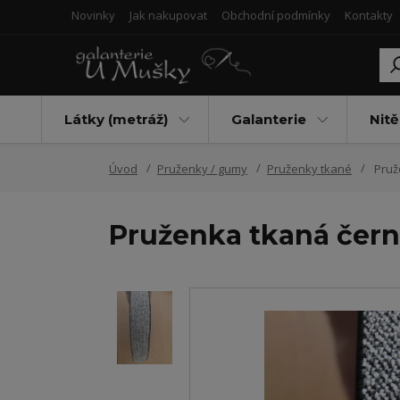
Novinky
Jak nakupovat
Obchodní podmínky
Kontakty
Látky (metráž)
Galanterie
Nitě
Úvod
Pruženky / gumy
Pruženky tkané
Pruže
Pruženka tkaná čern