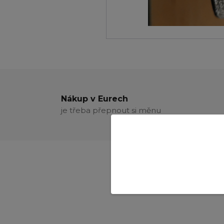
Nákup v Eurech
je třeba přepnout si měnu