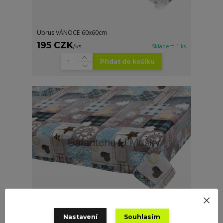
Ubrus VÁNOCE 60x60cm
195 CZK
/
ks
Skladem 1 ks
Přidat do košíku
Nastavení
Souhlasím