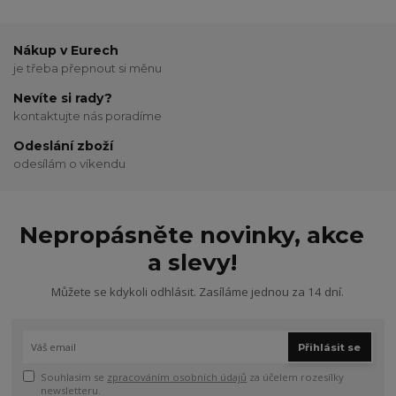
Nákup v Eurech
je třeba přepnout si měnu
Nevíte si rady?
kontaktujte nás poradíme
Odeslání zboží
odesílám o víkendu
Nepropásněte novinky, akce
a slevy!
Můžete se kdykoli odhlásit. Zasíláme jednou za 14 dní.
Přihlásit se
Souhlasím se
zpracováním osobních údajů
za účelem rozesílky
newsletteru.