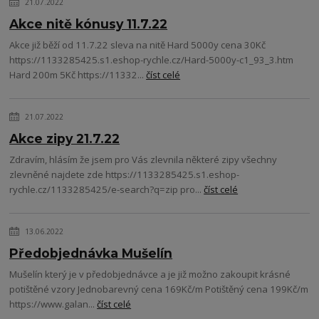
21.07.2022
Akce nitě kónusy 11.7.22
Akce již běží od 11.7.22 sleva na nitě Hard 5000y cena 30Kč
https://1133285425.s1.eshop-rychle.cz/Hard-5000y-c1_93_3.htm
Hard 200m 5Kč https://11332...
číst celé
21.07.2022
Akce zipy 21.7.22
Zdravím, hlásím že jsem pro Vás zlevnila některé zipy všechny
zlevněné najdete zde https://1133285425.s1.eshop-
rychle.cz/1133285425/e-search?q=zip pro...
číst celé
13.06.2022
Předobjednávka Mušelín
Mušelín který je v předobjednávce a je již možno zakoupit krásné
potištěné vzory Jednobarevný cena 169Kč/m Potištěný cena 199Kč/m
https://www.galan...
číst celé