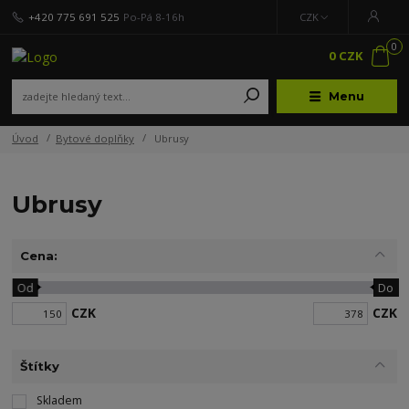
+420 775 691 525
Po-Pá 8-16h
CZK
0
0 CZK
Menu
Úvod
Bytové doplňky
Ubrusy
Ubrusy
Cena:
Od
Do
CZK
CZK
Štítky
Skladem