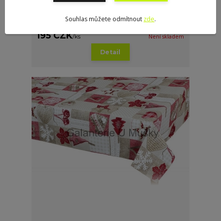
Souhlas můžete odmítnout
zde
.
Ubrus VÁNOCE 60x60cm
195 CZK
/
ks
Není skladem
Detail