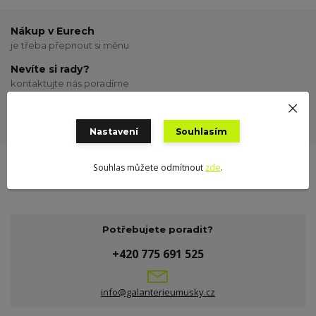
Nákup v Eurech
je třeba přepnout si měnu
Nevíte si rady?
kontaktujte nás poradíme
Odeslání zboží
odesílám o víkendu
Nastavení
Souhlasím
Souhlas můžete odmítnout
zde
.
Potřebujete poradit?
+420 775 691 525
info@galanterieumusky.cz