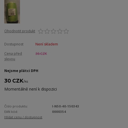
Ohodnotit produkt
Dostupnost
Není skladem
Cena před
36 CZK
slevou
Nejsme plátci DPH
30 CZK
/
ks
Momentálně není k dispozici
Číslo produktu:
I-N50-40-150343
EAN kód:
0000354
Hlídat cenu / dostupnost