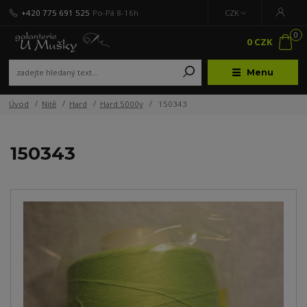
+420 775 691 525
Po-Pá 8-16h
CZK
0
0 CZK
Menu
Úvod
Nitě
Hard
Hard 5000y
150343
150343