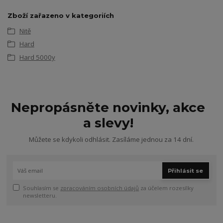
Zboží zařazeno v kategoriích
Nitě
Hard
Hard 5000y
Nepropásněte novinky, akce
a slevy!
Můžete se kdykoli odhlásit. Zasíláme jednou za 14 dní.
Přihlásit se
Souhlasím se
zpracováním osobních údajů
za účelem rozesílky
newsletteru.