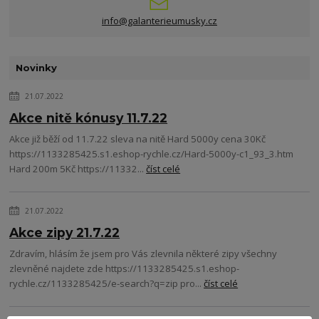
info@galanterieumusky.cz
Novinky
21.07.2022
Akce nitě kónusy 11.7.22
Akce již běží od 11.7.22 sleva na nitě Hard 5000y cena 30Kč
https://1133285425.s1.eshop-rychle.cz/Hard-5000y-c1_93_3.htm
Hard 200m 5Kč https://11332...
číst celé
21.07.2022
Akce zipy 21.7.22
Zdravím, hlásím že jsem pro Vás zlevnila některé zipy všechny
zlevněné najdete zde https://1133285425.s1.eshop-
rychle.cz/1133285425/e-search?q=zip pro...
číst celé