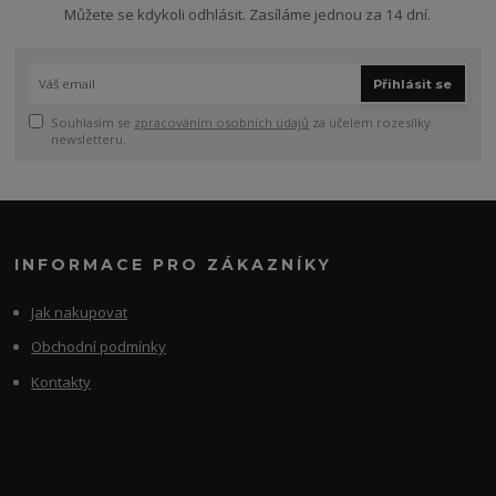
Můžete se kdykoli odhlásit. Zasíláme jednou za 14 dní.
Přihlásit se
Souhlasím se
zpracováním osobních údajů
za účelem rozesílky
newsletteru.
INFORMACE PRO ZÁKAZNÍKY
Jak nakupovat
Obchodní podmínky
Kontakty