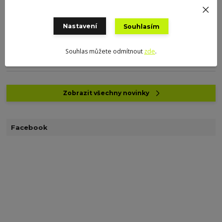
13.06.2022
Předobjednávka Mušelín
Nastavení
Souhlasím
Mušelín který je v předobjednávce a je již možno zakoupit krásné
potištěné vzory Jednobarevný cena 169Kč/m Potištěný cena 199Kč/m
Souhlas můžete odmítnout
zde
.
https://www.galan...
číst celé
Zobrazit všechny novinky
Facebook