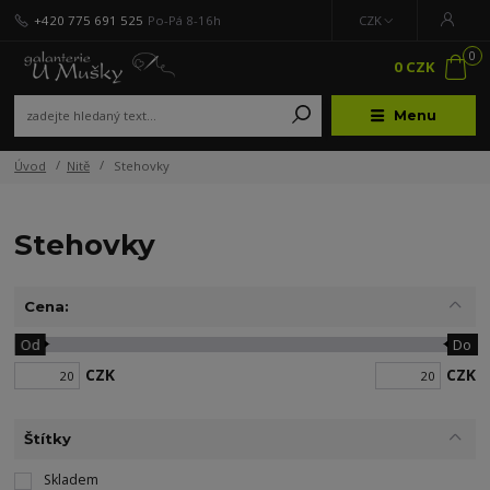
+420 775 691 525
Po-Pá 8-16h
CZK
0
0 CZK
Menu
Úvod
Nitě
Stehovky
Stehovky
Cena:
Od
Do
CZK
CZK
Štítky
Skladem