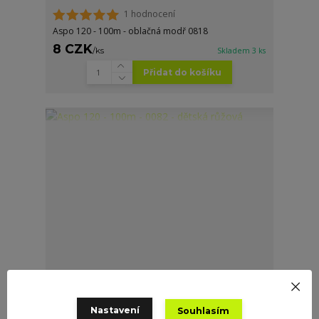
1 hodnocení
Aspo 120 - 100m - oblačná modř 0818
8 CZK
/
ks
Skladem 3 ks
Přidat do košíku
Nastavení
Souhlasím