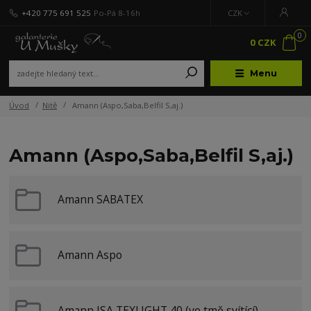
+420 775 691 525
Po-Pá 8-16h
CZK
0
0 CZK
Menu
Úvod
Nitě
Amann (Aspo,Saba,Belfil S,aj.)
Amann (Aspo,Saba,Belfil S,aj.)
Amann SABATEX
Amann Aspo
Amann ISA TEXLIGHT 40 (ve tmě svítící)