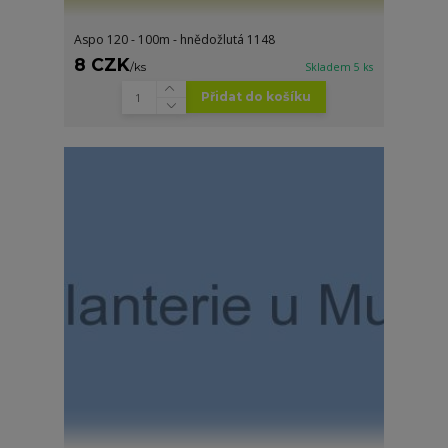
Aspo 120 - 100m - hnědožlutá 1148
8 CZK
/
ks
Skladem 5 ks
Přidat do košíku