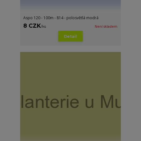
Aspo 120 - 100m - 814 - polosvětlá modrá
8 CZK
/
ks
Není skladem
Detail