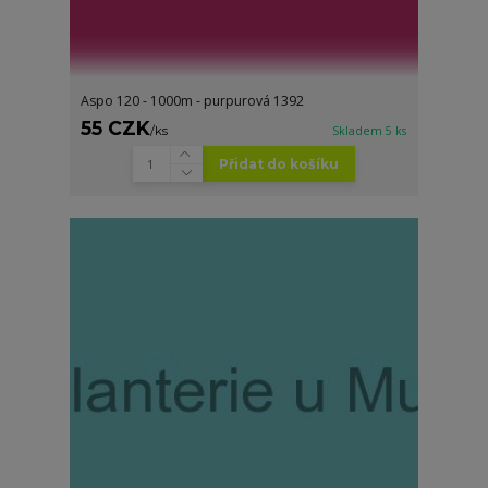
Aspo 120 - 1000m - purpurová 1392
55 CZK
/
ks
Skladem 5 ks
Přidat do košíku