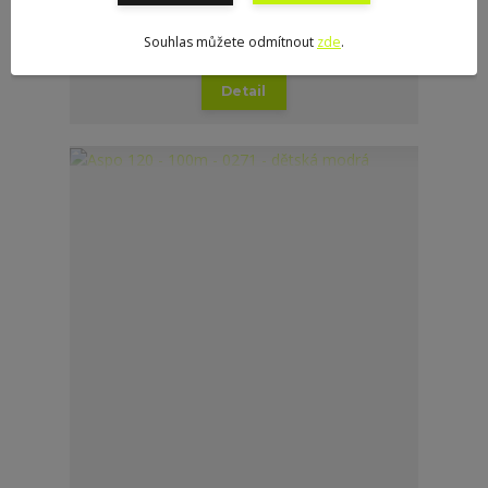
Aspo 120 - 100m - 0082 - dětská růžová
Souhlas můžete odmítnout
zde
.
8 CZK
/
ks
Není skladem
Detail