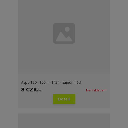
Aspo 120 - 100m - 1424 - zaječí hněď
8 CZK
/
ks
Není skladem
Detail