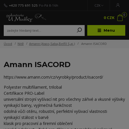
+420 775 691 525
Po-Pá 8-16h
CZK
0
0 CZK
Menu
Úvod
Nitě
Amann (Aspo,Saba,Belfil S,aj.)
Amann ISACORD
Amann ISACORD
https://www.amann.com/cz/vyrobky/product/isacord/
Polyester multifilament, trilobal
Certifikace PRO-Label
universální strojní vyšívací nit pro všechny zářivé a vkusné výšivky
vynikající barvy, vyjímečná funkčnost
odolná vůči otěru, robustní, perfektní vyšivací vlastnosti
vynikající stálost v barvě
klasik pro pracovní a firemní oblečení