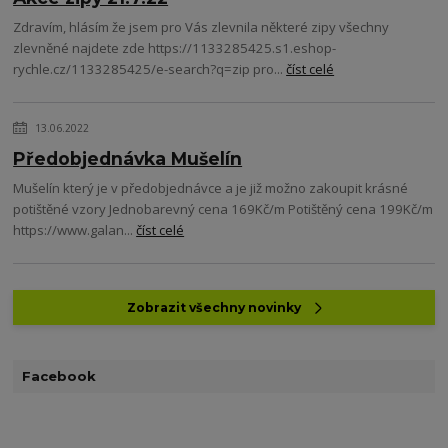
Zdravím, hlásím že jsem pro Vás zlevnila některé zipy všechny
zlevněné najdete zde https://1133285425.s1.eshop-
rychle.cz/1133285425/e-search?q=zip pro...
číst celé
13.06.2022
Předobjednávka Mušelín
Mušelín který je v předobjednávce a je již možno zakoupit krásné
potištěné vzory Jednobarevný cena 169Kč/m Potištěný cena 199Kč/m
https://www.galan...
číst celé
Zobrazit všechny novinky
Facebook