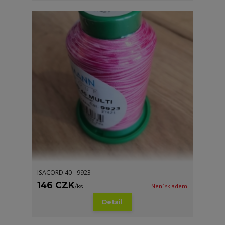
ISACORD 40 - 9923
146 CZK
/
ks
Není skladem
Detail