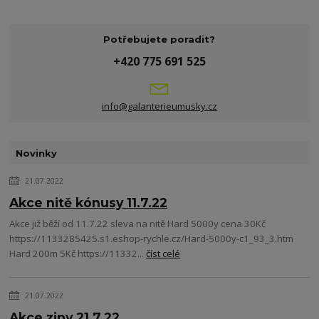
Potřebujete poradit?
+420 775 691 525
info@galanterieumusky.cz
Novinky
21.07.2022
Akce nitě kónusy 11.7.22
Akce již běží od 11.7.22 sleva na nitě Hard 5000y cena 30Kč
https://1133285425.s1.eshop-rychle.cz/Hard-5000y-c1_93_3.htm
Hard 200m 5Kč https://11332...
číst celé
21.07.2022
Akce zipy 21.7.22