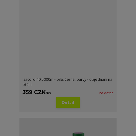
Isacord 40 5000m - bílá, černá, barvy - objednání na
přání
359 CZK
/
ks
na dotaz
Detail