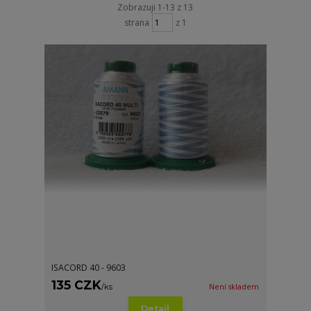
Zobrazuji 1-13 z 13
strana
z 1
ISACORD 40 - 9603
135 CZK
/
ks
Není skladem
Detail