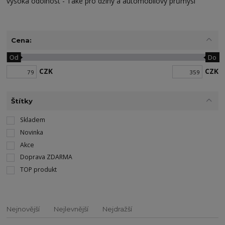
vysoká odolnost - Také pro džíny a automobilový průmysl
Cena:
Od
Do
CZK
CZK
Štítky
Skladem
Novinka
Akce
Doprava ZDARMA
TOP produkt
Nejnovější
Nejlevnější
Nejdražší