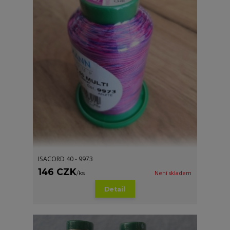
ISACORD 40 - 9973
146 CZK
/
ks
Není skladem
Detail