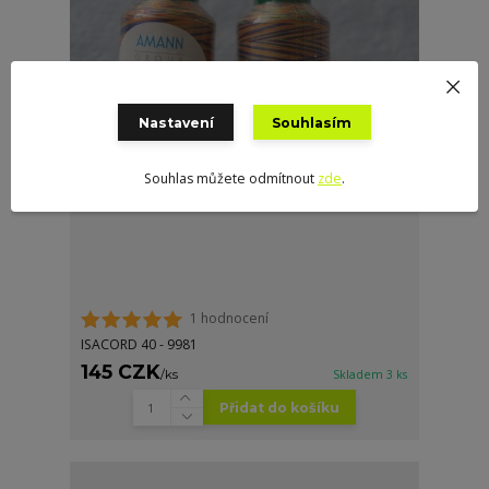
Nastavení
Souhlasím
Souhlas můžete odmítnout
zde
.
1 hodnocení
ISACORD 40 - 9981
145 CZK
/
ks
Skladem 3 ks
Přidat do košíku