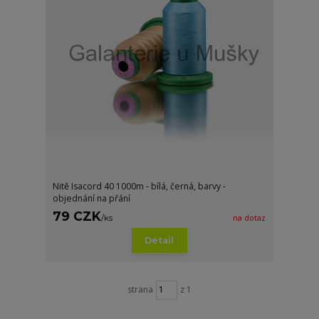
Nitě Isacord 40 1000m - bílá, černá, barvy -
objednání na přání
79 CZK
/
ks
na dotaz
Detail
strana
z 1