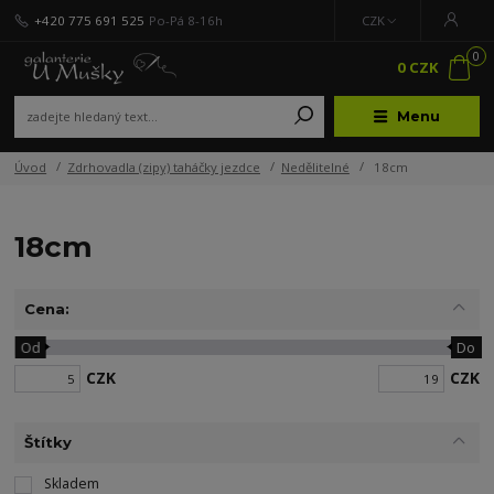
+420 775 691 525
Po-Pá 8-16h
CZK
0
0 CZK
Menu
Úvod
Zdrhovadla (zipy) taháčky jezdce
Nedělitelné
18cm
18cm
Cena:
Od
Do
CZK
CZK
Štítky
Skladem