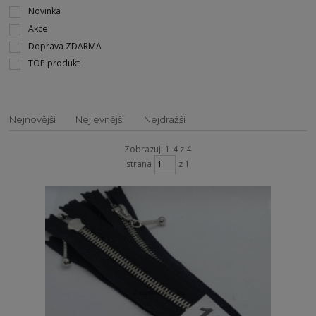
Novinka
Akce
Doprava ZDARMA
TOP produkt
Nejnovější
Nejlevnější
Nejdražší
Zobrazuji 1-4 z 4
strana
z 1