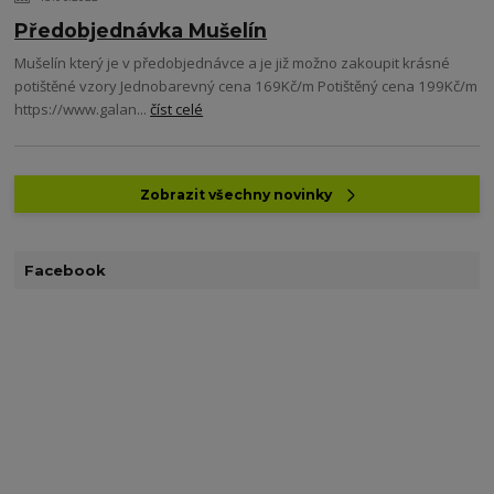
Předobjednávka Mušelín
Mušelín který je v předobjednávce a je již možno zakoupit krásné
potištěné vzory Jednobarevný cena 169Kč/m Potištěný cena 199Kč/m
https://www.galan...
číst celé
Zobrazit všechny novinky
Facebook