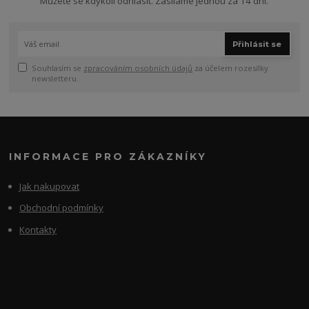
Můžete se kdykoli odhlásit. Zasíláme jednou za 14 dní.
Přihlásit se
Souhlasím se
zpracováním osobních údajů
za účelem rozesílky
newsletteru.
INFORMACE PRO ZÁKAZNÍKY
Jak nakupovat
Obchodní podmínky
Kontakty