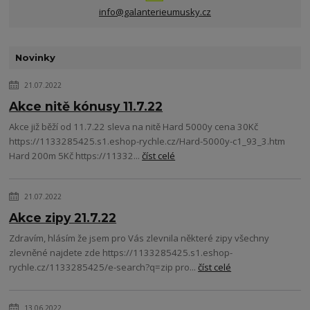
info@galanterieumusky.cz
Novinky
21.07.2022
Akce nitě kónusy 11.7.22
Akce již běží od 11.7.22 sleva na nitě Hard 5000y cena 30Kč
https://1133285425.s1.eshop-rychle.cz/Hard-5000y-c1_93_3.htm
Hard 200m 5Kč https://11332...
číst celé
21.07.2022
Akce zipy 21.7.22
Zdravím, hlásím že jsem pro Vás zlevnila některé zipy všechny
zlevněné najdete zde https://1133285425.s1.eshop-
rychle.cz/1133285425/e-search?q=zip pro...
číst celé
13.06.2022