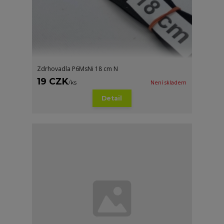
Zdrhovadla P6MsNi 18 cm N
19 CZK
/
ks
Není skladem
Detail