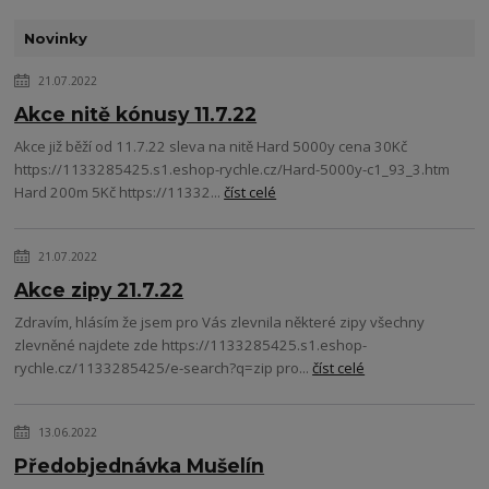
Novinky
21.07.2022
Akce nitě kónusy 11.7.22
Akce již běží od 11.7.22 sleva na nitě Hard 5000y cena 30Kč
https://1133285425.s1.eshop-rychle.cz/Hard-5000y-c1_93_3.htm
Hard 200m 5Kč https://11332...
číst celé
21.07.2022
Akce zipy 21.7.22
Zdravím, hlásím že jsem pro Vás zlevnila některé zipy všechny
zlevněné najdete zde https://1133285425.s1.eshop-
rychle.cz/1133285425/e-search?q=zip pro...
číst celé
13.06.2022
Předobjednávka Mušelín