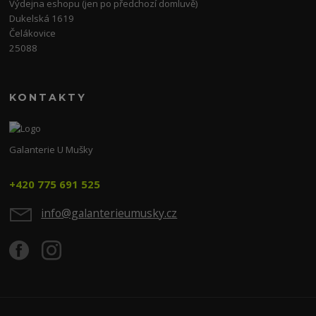
Výdejna eshopu (jen po předchozí domluvě)
Dukelská 1619
Čelákovice
25088
KONTAKTY
Galanterie U Mušky
+420 775 691 525
info@galanterieumusky.cz