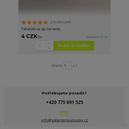
2 hodnocení
Taháček na zip červený
4 CZK
/
ks
Skladem 31 ks
Přidat do košíku
strana
z 1
Potřebujete poradit?
+420 775 691 525
info@galanterieumusky.cz