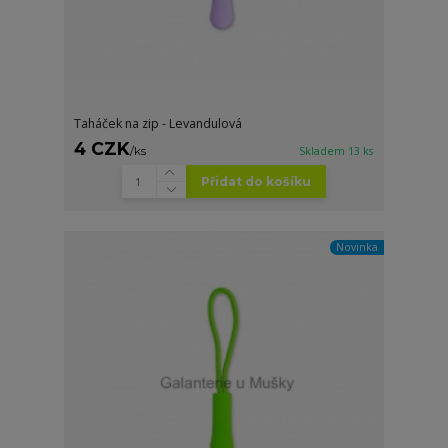
Taháček na zip - Levandulová
4 CZK
/
ks
Skladem 13 ks
Přidat do košíku
Novinka