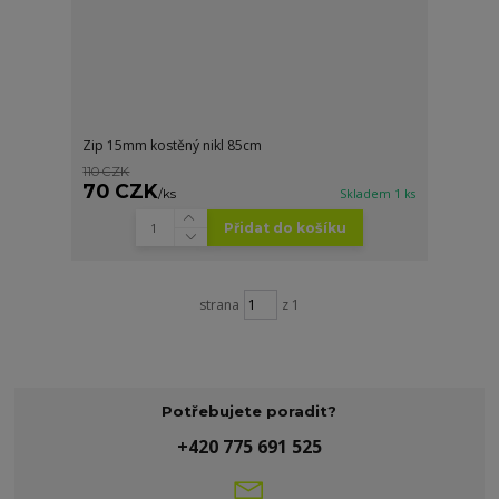
Zip 15mm kostěný nikl 85cm
110 CZK
70 CZK
/
ks
Skladem 1 ks
Přidat do košíku
strana
z 1
Potřebujete poradit?
+420 775 691 525