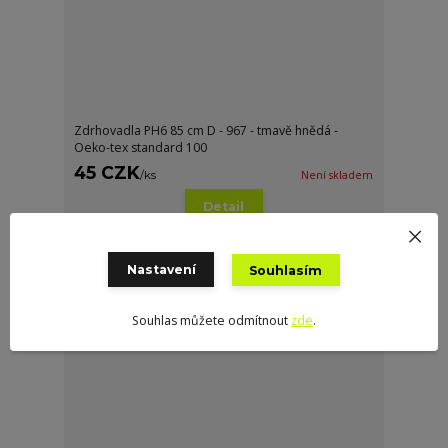
Zdrhovadla PH6 85 cm D - 967 - tmavě hnědá -
Oeko-tex standard 100
45 CZK
/
ks
Není skladem
Detail
Nastavení
Souhlasím
Souhlas můžete odmítnout
zde
.