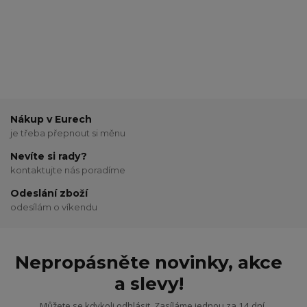
Nákup v Eurech
je třeba přepnout si měnu
Nevíte si rady?
kontaktujte nás poradíme
Odeslání zboží
odesílám o víkendu
Nepropásněte novinky, akce
a slevy!
Můžete se kdykoli odhlásit. Zasíláme jednou za 14 dní.