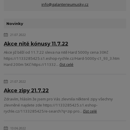
info@galanterieumusky.cz
Novinky
21.07.2022
Akce nitě kónusy 11.7.22
Akce již běží od 11.7.22 sleva na nitě Hard 5000y cena 30Kč
https://1133285425.s1.eshop-rychle.cz/Hard-5000y-c1_93_3.htm
Hard 200m 5Kč https://11332...
číst celé
21.07.2022
Akce zipy 21.7.22
Zdravím, hlásím že jsem pro Vás zlevnila některé zipy všechny
zlevněné najdete zde https://1133285425.s1.eshop-
rychle.cz/1133285425/e-search?q=zip pro...
číst celé
13.06.2022