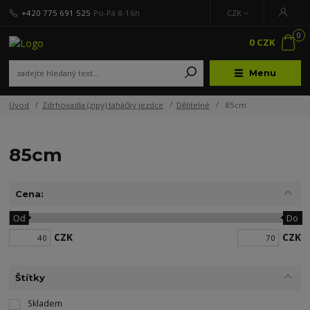
+420 775 691 525
Po-Pá 8-16h
CZK
0
0 CZK
Menu
Úvod
Zdrhovadla (zipy) taháčky jezdce
Dělitelné
85cm
85cm
Cena:
Od
Do
CZK
CZK
Štítky
Skladem