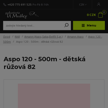
+420 775 691 525
Po-Pá 8-16h
CZK
0
0 CZK
Menu
Úvod
Nitě
Amann (Aspo,Saba,Belfil S,aj.)
Amann Aspo
Aspo 120 -
500m
Aspo 120 - 500m - dětská růžová 82
Aspo 120 - 500m - dětská
růžová 82