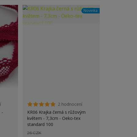
Novinka
í
2 hodnocení
 -
KR06 Krajka černá s růžovým
květem - 7,3cm - Oeko-tex
standard 100
26 CZK