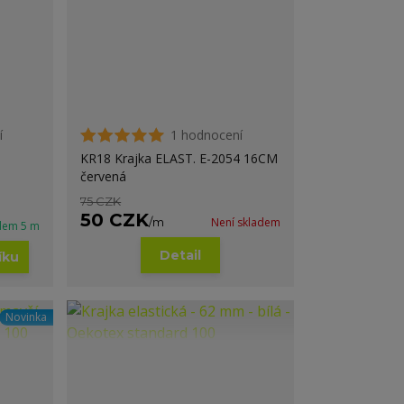
í
1 hodnocení
KR18 Krajka ELAST. E-2054 16CM
červená
75 CZK
50 CZK
/
m
Není skladem
dem 5 m
Detail
íku
Novinka