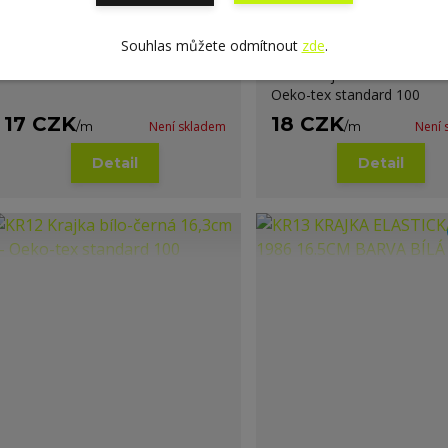
Souhlas můžete odmítnout
zde
.
KR09 Krajka tmavě šedá 12mm -
1 hodnocen
Oeko-tex standard 100
KR10 Krajka antracit 29mm
Oeko-tex standard 100
17 CZK
18 CZK
/
m
Není skladem
/
m
Není 
Detail
Detail