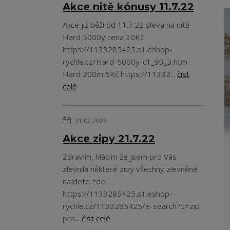
Akce nitě kónusy 11.7.22
Akce již běží od 11.7.22 sleva na nitě
Hard 5000y cena 30Kč
https://1133285425.s1.eshop-
rychle.cz/Hard-5000y-c1_93_3.htm
Hard 200m 5Kč https://11332...
číst
celé
21.07.2022
Akce zipy 21.7.22
Zdravím, hlásím že jsem pro Vás
zlevnila některé zipy všechny zlevněné
najdete zde
https://1133285425.s1.eshop-
rychle.cz/1133285425/e-search?q=zip
pro...
číst celé