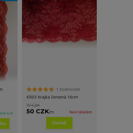
cm
1 hodnocení
KR03 Krajka červená 16cm
72 CZK
50 CZK
/
m
Není skladem
dem 6 m
Detail
íku