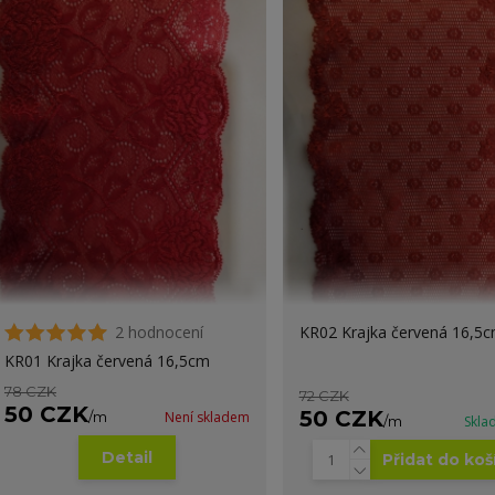
2 hodnocení
KR02 Krajka červená 16,5
KR01 Krajka červená 16,5cm
78 CZK
72 CZK
50 CZK
50 CZK
/
m
Není skladem
/
m
Skla
Detail
Přidat do koš