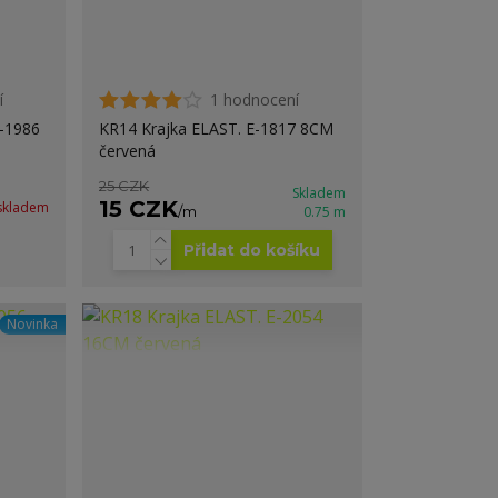
í
1 hodnocení
-1986
KR14 Krajka ELAST. E-1817 8CM
červená
25 CZK
Skladem
15 CZK
skladem
/
m
0.75 m
Přidat do košíku
Novinka