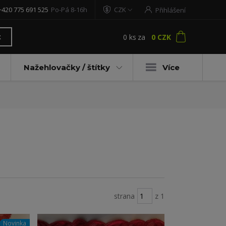
+420 775 691 525
Po-Pá 8-16h
CZK
Přihlášení
0
ks
za
0 CZK
t
Nažehlovačky / štítky
Více
strana
z 1
Novinka