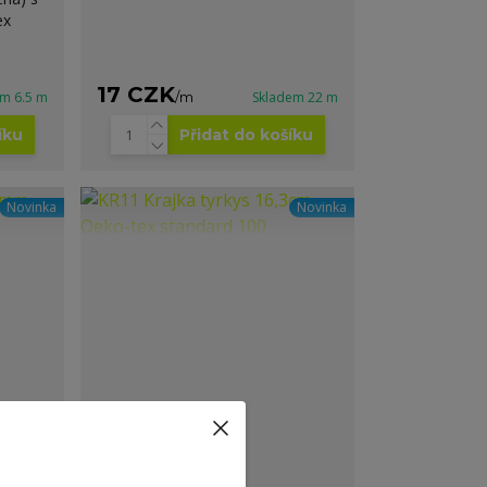
ex
17 CZK
em 6.5 m
/
m
Skladem 22 m
íku
Přidat do košíku
Novinka
Novinka