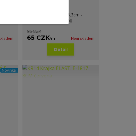
í
KR11 Krajka tyrkys 16,3cm -
Oeko-tex standard 100
 -
85 CZK
65 CZK
skladem
/
m
Není skladem
Detail
Novinka