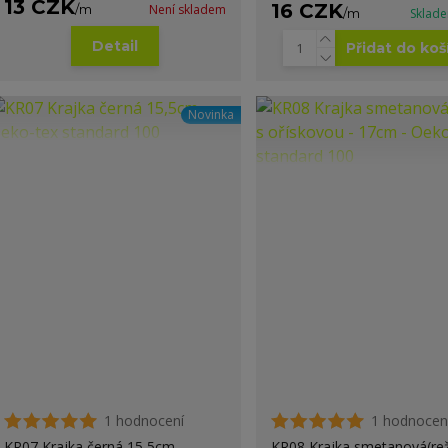
13 CZK
16 CZK
/
m
Není skladem
/
m
Sklad
Detail
Přidat do koš
Novinka
1 hodnocení
1 hodnocen
KR07 Krajka černá 15,5cm -
KR08 Krajka smetanová(rež