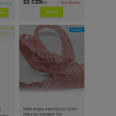
22 CZK
/
m
Není skladem
em 1.8 m
Detail
íku
Novinka
í
KR09 Krajka starorůžová 12mm -
Oeko-tex standard 100
ná) s