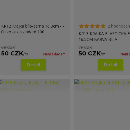
KR12 Krajka bílo-černá 16,3cm - -
2 hodnocen
Oeko-tex standard 100
KR13 KRAJKA ELASTICKÁ E
16.5CM BARVA BÍLÁ
68 CZK
79 CZK
50 CZK
50 CZK
/
m
Není skladem
/
m
Není 
Detail
Detail