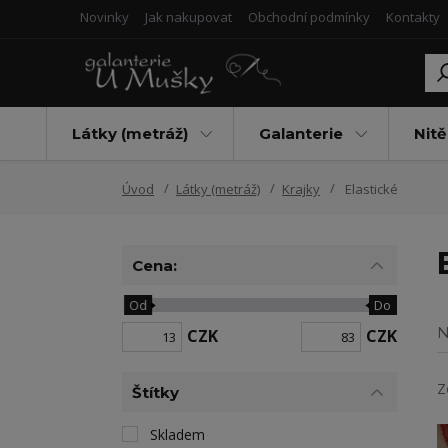
Novinky
Jak nakupovat
Obchodní podmínky
Kontakty
Látky (metráž)
Galanterie
Nitě
Úvod
Látky (metráž)
Krajky
Elastické
Cena:
Od
Do
N
CZK
CZK
Z
Štítky
Skladem