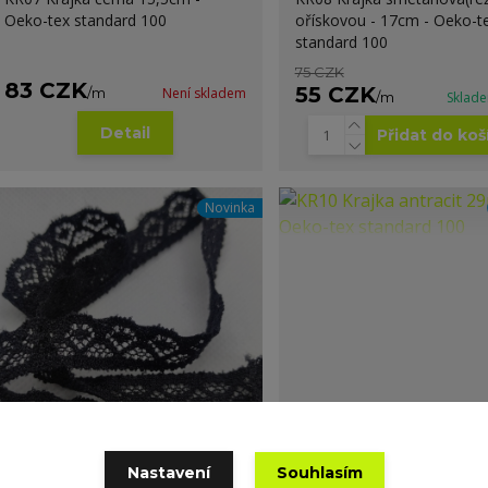
Oeko-tex standard 100
ořískovou - 17cm - Oeko-t
standard 100
75 CZK
83 CZK
55 CZK
/
m
Není skladem
/
m
Sklad
Detail
Přidat do koš
Novinka
Nastavení
Souhlasím