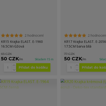
2 hodnocení
2 hodnocen
KR15 Krajka ELAST. E-1960
KR17 Krajka ELAST. E-2056
16.5CM růžová
17.5CM barva bílá
65 CZK
77 CZK
50 CZK
50 CZK
/
m
Skladem 15 m
/
m
Skla
Přidat do košíku
Přidat do koš