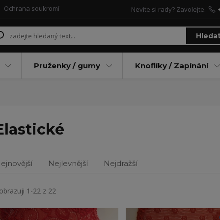
Ochrana soukromí
Nevíte si rady? Zavolejte.
Hleda
Pruženky / gumy
Knoflíky / Zapínání
Elastické
ejnovější
Nejlevnější
Nejdražší
obrazuji 1-22 z 22