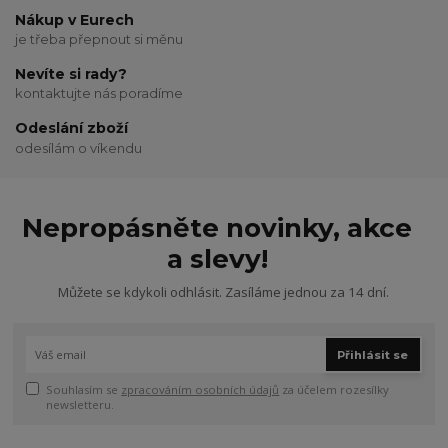
Nákup v Eurech
je třeba přepnout si měnu
Nevíte si rady?
kontaktujte nás poradíme
Odeslání zboží
odesílám o víkendu
Nepropásněte novinky, akce
a slevy!
Můžete se kdykoli odhlásit. Zasíláme jednou za 14 dní.
Přihlásit se
Souhlasím se
zpracováním osobních údajů
za účelem rozesílky
newsletteru.