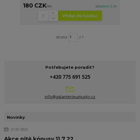
180 CZK
/
m
skladem 5 m
Přidat do košíku
strana
z 1
Potřebujete poradit?
+420 775 691 525
info@galanterieumusky.cz
Novinky
21.07.2022
Akce nitě kónusy 11.7.22