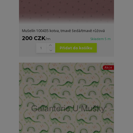
Mušelín 100435 kotva, tmavě šedá/tmavě růžová
200 CZK
/
m
Skladem 5 m
Přidat do košíku
Akce