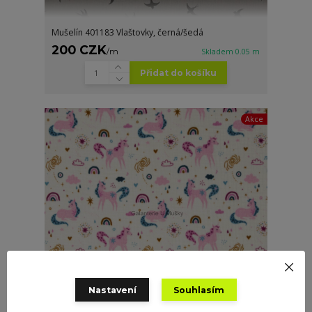
Mušelín 401183 Vlaštovky, černá/šedá
200 CZK
/
m
Skladem 0.05 m
Přidat do košíku
Akce
Nastavení
Souhlasím