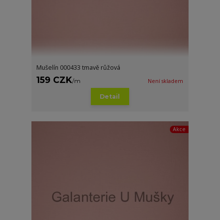
Mušelín 000433 tmavě růžová
159 CZK
/
m
Není skladem
Detail
Akce