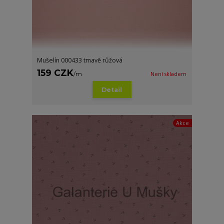
Mušelín 000433 tmavě růžová
159 CZK
/
m
Není skladem
Detail
Akce