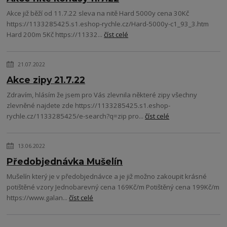
Akce již běží od 11.7.22 sleva na nitě Hard 5000y cena 30Kč
https://1133285425.s1.eshop-rychle.cz/Hard-5000y-c1_93_3.htm
Hard 200m 5Kč https://11332...
číst celé
21.07.2022
Akce zipy 21.7.22
Zdravím, hlásím že jsem pro Vás zlevnila některé zipy všechny
zlevněné najdete zde https://1133285425.s1.eshop-
rychle.cz/1133285425/e-search?q=zip pro...
číst celé
13.06.2022
Předobjednávka Mušelín
Mušelín který je v předobjednávce a je již možno zakoupit krásné
potištěné vzory Jednobarevný cena 169Kč/m Potištěný cena 199Kč/m
https://www.galan...
číst celé