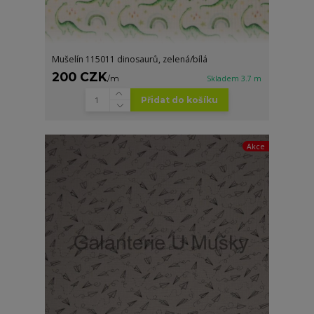
Mušelín 115011 dinosaurů, zelená/bílá
200 CZK
/
m
Skladem 3.7 m
Přidat do košíku
Akce