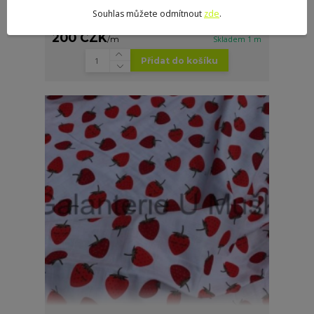
Souhlas můžete odmítnout
zde
.
Mušelín jednorožci, bílá
200 CZK
/
m
Skladem 1 m
Přidat do košíku