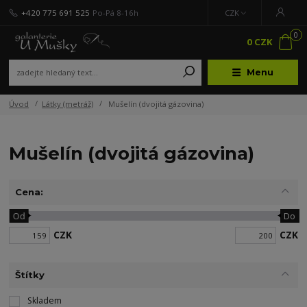
+420 775 691 525
Po-Pá 8-16h
CZK
0
0 CZK
Menu
Úvod
Látky (metráž)
Mušelín (dvojitá gázovina)
Mušelín (dvojitá gázovina)
Cena:
Od
Do
CZK
CZK
Štítky
Skladem