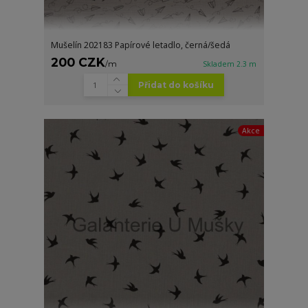
Mušelín 202183 Papírové letadlo, černá/šedá
200 CZK
/
m
Skladem 2.3 m
Přidat do košíku
Akce