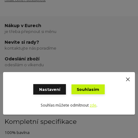
Nákup v Eurech
je třeba přepnout si měnu
Nevíte si rady?
kontaktujte nás poradíme
Odeslání zboží
odesílám o víkendu
Nastavení
Souhlasím
Kompletní specifikace
Hodnocení
0
Souhlas můžete odmítnout
zde
.
Kompletní specifikace
100% bavlna