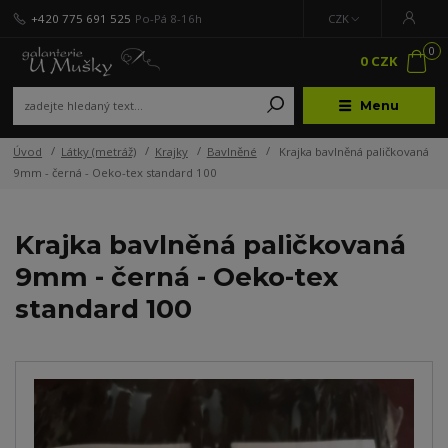
+420 775 691 525
Po-Pá 8-16h
CZK
0
0 CZK
Menu
Úvod
Látky (metráž)
Krajky
Bavlněné
Krajka bavlněná paličkovaná
9mm - černá - Oeko-tex standard 100
Krajka bavlněná paličkovaná
9mm - černá - Oeko-tex
standard 100