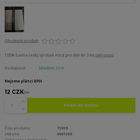
Ohodnotit produkt
100% bavlna český výrobek Atest pro děti do 3 let
celý popis
Dostupnost
Skladem 26 m
Nejsme plátci DPH
12 CZK
/
m
Přidat do košíku
Číslo produktu:
73039
EAN kód:
0001309
Hlídat cenu / dostupnost