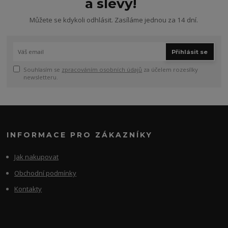
a slevy!
Můžete se kdykoli odhlásit. Zasíláme jednou za 14 dní.
Přihlásit se
Souhlasím se
zpracováním osobních údajů
za účelem rozesílky
newsletteru.
INFORMACE PRO ZÁKAZNÍKY
Jak nakupovat
Obchodní podmínky
Kontakty