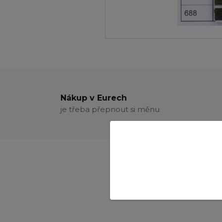
Nákup v Eurech
je třeba přepnout si měnu