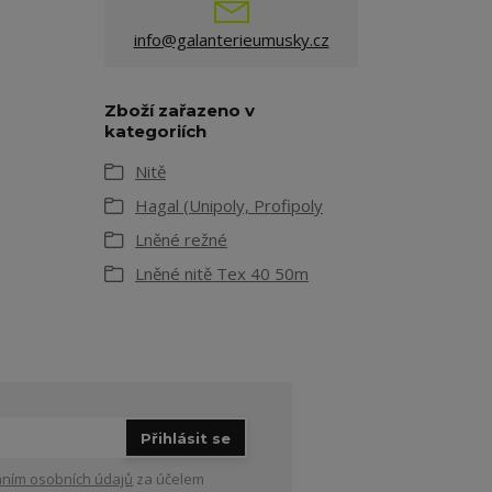
info@galanterieumusky.cz
Zboží zařazeno v
kategoriích
Nitě
Hagal (Unipoly, Profipoly
Lněné režné
Lněné nitě Tex 40 50m
Přihlásit se
ním osobních údajů
za účelem