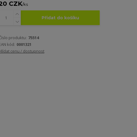
20 CZK
/
ks
Přidat do košíku
Číslo produktu:
75514
EAN kód:
0001321
Hlídat cenu / dostupnost