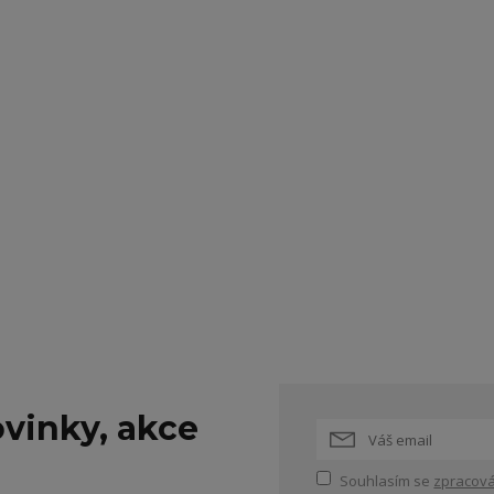
vinky, akce
Souhlasím se
zpracová