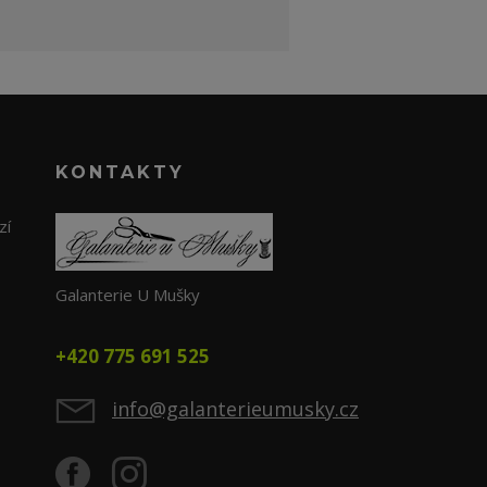
KONTAKTY
zí
Galanterie U Mušky
+420 775 691 525
info@galanterieumusky.cz