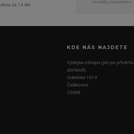
rozesílky newsletteru.
ednou za 14 dní.
KDE NÁS NAJDETE
Výdejna eshopu (jen po předcho
domluvě)
Dukelská 1619
Čelákovice
25088