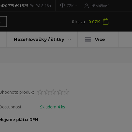
+420 775 691 525
Po-Pá 8-16h
CZK
Přihlášení
0
ks
za
0 CZK
t
Nažehlovačky / štítky
Více
Ohodnotit produkt
Dostupnost
Skladem 4 ks
Nejsme plátci DPH