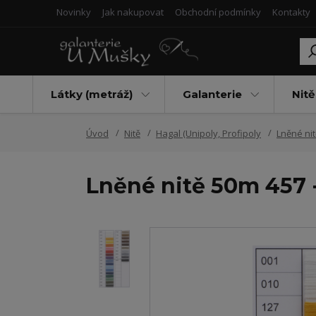
Novinky
Jak nakupovat
Obchodní podmínky
Kontakty
Látky (metráž)
Galanterie
Nitě
Úvod
Nitě
Hagal (Unipoly, Profipoly
Lněné ni
Lněné nitě 50m 457 -