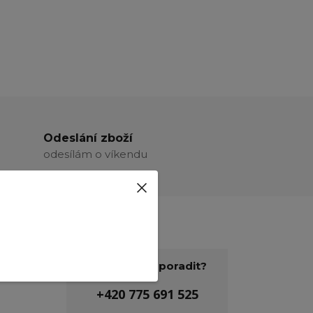
Odeslání zboží
odesílám o víkendu
Potřebujete poradit?
+420 775 691 525