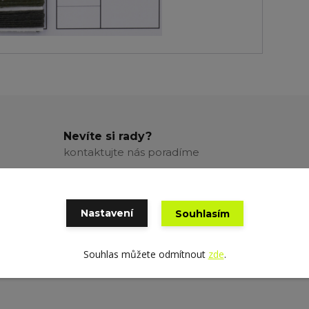
Nevíte si rady?
kontaktujte nás poradíme
Nastavení
Souhlasím
Souhlas můžete odmítnout
zde
.