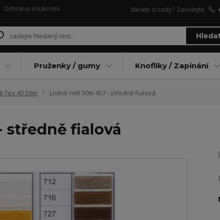
Ochrana soukromí
Nevíte si rady? Zavolejte.
Hleda
Pruženky / gumy
Knoflíky / Zapínání
tě Tex 40 50m
Lněné nitě 50m 457 - středně fialová
 středně fialová