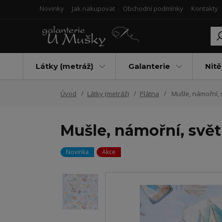
Novinky
Jak nakupovat
Obchodní podmínky
Kontakty
Látky (metráž)
Galanterie
Nitě
Úvod
Látky (metráž)
Plátna
Mušle, námořní, 
Mušle, námořní, svě
Novinka
Akce