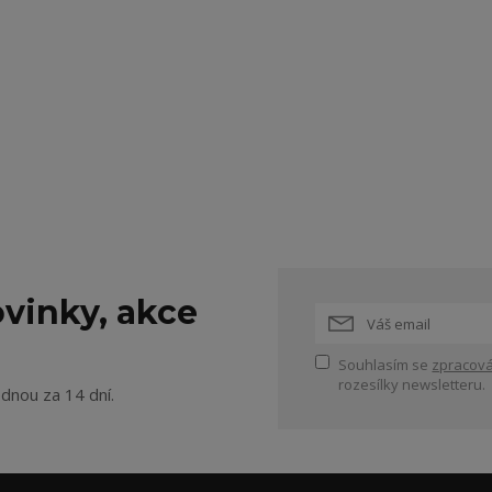
vinky, akce
Souhlasím se
zpracová
rozesílky newsletteru.
ednou za 14 dní.