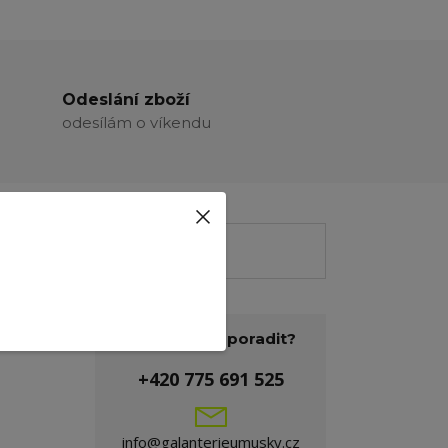
Odeslání zboží
odesílám o víkendu
Potřebujete poradit?
+420 775 691 525
info@galanterieumusky.cz