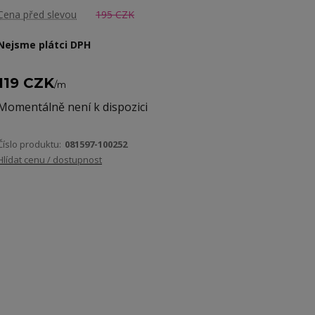
Cena před slevou
195 CZK
Nejsme plátci DPH
119 CZK
/
m
Momentálně není k dispozici
Číslo produktu:
081597-100252
Hlídat cenu / dostupnost