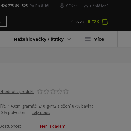
+420 775 691 525
Po-Pá 8-16h
CZK
Přihlášení
0
ks
za
0 CZK
t
Nažehlovačky / štítky
Více
Ohodnotit produkt
šíře: 140cm gramáž: 210 g/m2 složení 87% bavlna
13% polyester
celý popis
Dostupnost
Není skladem